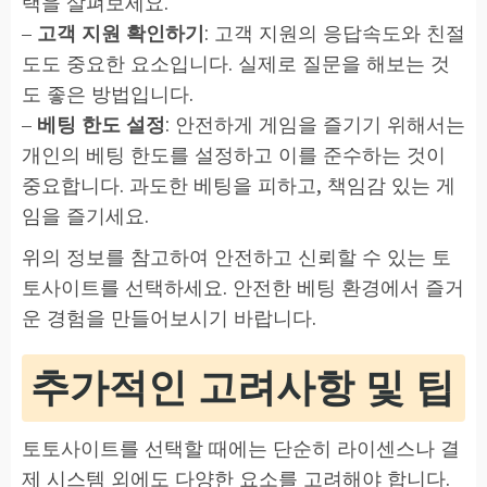
택을 살펴보세요.
–
고객 지원 확인하기
: 고객 지원의 응답속도와 친절
도도 중요한 요소입니다. 실제로 질문을 해보는 것
도 좋은 방법입니다.
–
베팅 한도 설정
: 안전하게 게임을 즐기기 위해서는
개인의 베팅 한도를 설정하고 이를 준수하는 것이
중요합니다. 과도한 베팅을 피하고, 책임감 있는 게
임을 즐기세요.
위의 정보를 참고하여 안전하고 신뢰할 수 있는 토
토사이트를 선택하세요. 안전한 베팅 환경에서 즐거
운 경험을 만들어보시기 바랍니다.
추가적인 고려사항 및 팁
토토사이트를 선택할 때에는 단순히 라이센스나 결
제 시스템 외에도 다양한 요소를 고려해야 합니다.