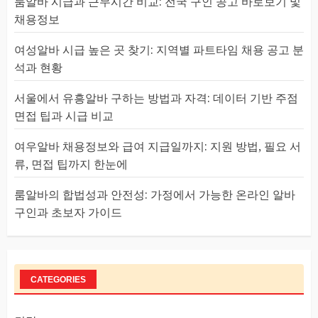
룸알바 시급과 근무시간 비교: 전국 구인 공고 바로보기 및
채용정보
여성알바 시급 높은 곳 찾기: 지역별 파트타임 채용 공고 분
석과 현황
서울에서 유흥알바 구하는 방법과 자격: 데이터 기반 주점
면접 팁과 시급 비교
여우알바 채용정보와 급여 지급일까지: 지원 방법, 필요 서
류, 면접 팁까지 한눈에
룸알바의 합법성과 안전성: 가정에서 가능한 온라인 알바
구인과 초보자 가이드
CATEGORIES