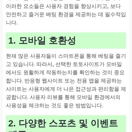
이러한 요소들은 사용자 경험을 향상시키고, 보다
안전하고 즐거운 베팅 환경을 제공하는 데 필수적입
니다.
1. 모바일 호환성
현재 많은 사용자들이 스마트폰을 통해 베팅을 즐기
고 있습니다. 따라서, 선택한 토토사이트가 모바일
에서도 원활하게 작동하는지를 확인하는 것이 중요
합니다. 반응형 웹사이트 또는 전용 앱을 제공하는
사이트는 사용자에게 더 나은 접근성과 편리함을 제
공합니다. 사용자 리뷰를 통해 모바일 환경에서의
사용성을 체크하는 것도 좋은 방법입니다.
2. 다양한 스포츠 및 이벤트