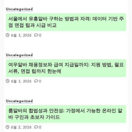
Uncategorized
서울에서 유흥알바 구하는 방법과 자격: 데이터 기반 주
점 면접 팁과 시급 비교
6월 3, 2026
0
Uncategorized
여우알바 채용정보와 급여 지급일까지: 지원 방법, 필요
서류, 면접 팁까지 한눈에
6월 3, 2026
0
Uncategorized
룸알바의 합법성과 안전성: 가정에서 가능한 온라인 알
바 구인과 초보자 가이드
6월 2, 2026
0