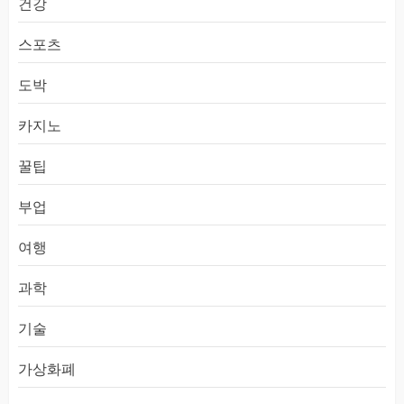
건강
스포츠
도박
카지노
꿀팁
부업
여행
과학
기술
가상화폐