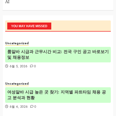
AI
YOU MAY HAVE MISSED
Uncategorized
룸알바 시급과 근무시간 비교: 전국 구인 공고 바로보기
및 채용정보
6월 5, 2026
0
Uncategorized
여성알바 시급 높은 곳 찾기: 지역별 파트타임 채용 공
고 분석과 현황
6월 4, 2026
0