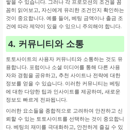
쌓을 수 있습니다. 그러나 각 프로모션의 조건을 꼼
꼼히 읽어보고, 자신에게 유리한 조건인지 확인하는
것이 중요합니다. 예를 들어, 베팅 금액이나 출금 조
건에 따라 제약이 있을 수 있으니 주의해야 합니다.
4. 커뮤니티와 소통
토토사이트의 사용자 커뮤니티와 소통하는 것도 유
용합니다. 포럼이나 소셜 미디어를 통해 다른 사용
자와 경험을 공유하고, 추천 사이트나 전략에 대한
정보를 얻을 수 있습니다. 이러한 커뮤니티는 베팅
에 대한 다양한 팁과 인사이트를 제공하며, 새로운
정보도 빠르게 전파됩니다.
이러한 요소들을 종합적으로 고려하여 안전하고 신
뢰할 수 있는 토토사이트를 선택하는 것이 중요합니
다. 베팅의 재미를 극대화하고, 안전하게 즐길 수 있