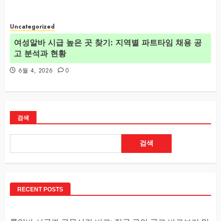
Uncategorized
여성알바 시급 높은 곳 찾기: 지역별 파트타임 채용 공
고 분석과 현황
6월 4, 2026
0
검색
검색
RECENT POSTS