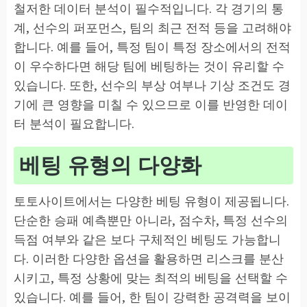
철저한 데이터 분석이 필수적입니다. 각 경기의 통
계, 선수의 퍼포먼스, 팀의 최근 전적 등을 고려해야
합니다. 예를 들어, 특정 팀이 특정 장소에서의 전적
이 우수하다면 해당 팀에 베팅하는 것이 유리할 수
있습니다. 또한, 선수의 부상 여부나 기상 조건도 경
기에 큰 영향을 미칠 수 있으므로 이를 반영한 데이
터 분석이 필요합니다.
베팅 유형의 다양화
토토사이트에서는 다양한 베팅 유형이 제공됩니다.
단순한 승패 예측뿐만 아니라, 점수차, 특정 선수의
득점 여부와 같은 보다 구체적인 베팅도 가능합니
다. 이러한 다양한 옵션을 활용하면 리스크를 분산
시키고, 특정 상황에 맞는 최적의 베팅을 선택할 수
있습니다. 예를 들어, 한 팀이 강력한 공격력을 보이