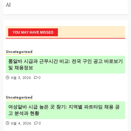
AI
YOU MAY HAVE MISSED
Uncategorized
룸알바 시급과 근무시간 비교: 전국 구인 공고 바로보기
및 채용정보
6월 5, 2026
0
Uncategorized
여성알바 시급 높은 곳 찾기: 지역별 파트타임 채용 공
고 분석과 현황
6월 4, 2026
0