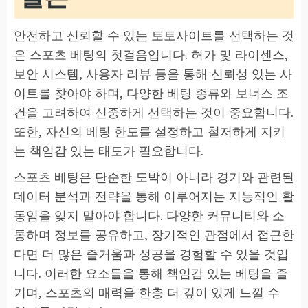
안전하고 신뢰할 수 있는 토토사이트를 선택하는 것
은 스포츠 베팅의 첫걸음입니다. 허가 및 라이센스,
보안 시스템, 사용자 리뷰 등을 통해 신뢰성 있는 사
이트를 찾아야 하며, 다양한 베팅 종류와 보너스 조
건을 고려하여 신중하게 선택하는 것이 중요합니다.
또한, 자신의 베팅 한도를 설정하고 철저하게 지키
는 책임감 있는 태도가 필요합니다.
스포츠 베팅은 단순한 도박이 아니라 경기와 관련된
데이터 분석과 전략을 통해 이루어지는 지능적인 활
동임을 잊지 말아야 합니다. 다양한 커뮤니티와 소
통하며 정보를 공유하고, 장기적인 관점에서 접근한
다면 더 많은 즐거움과 성공을 경험할 수 있을 것입
니다. 이러한 요소들을 통해 책임감 있는 베팅을 즐
기며, 스포츠의 매력을 한층 더 깊이 있게 느낄 수