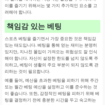
이를 즐기기 위해서는 몇 가지 추가적인 요소를 고
려해야 합니다.
책임감 있는 베팅
스포츠 베팅을 즐기면서 가장 중요한 것은 책임감
있는 태도입니다. 베팅을 통해 얻는 재미는 분명히
있지만, 지나친 몰입이 가져오는 위험성도 잘 인식
해야 합니다. 자신이 설정한 한도를 넘지 않도록 주
의하고, 베팅이 생활의 주요 부분이 되지 않도록 관
리하는 것이 필요합니다.
예를 들어, 예산을 초과한 베팅을 피하기 위해 주간
또는 월간 베팅 예산을 설정하고 이를 준수하는 것
이 좋습니다. 또한, 감정적인 베팅을 피하기 위해 베
팅을 결정하기 전에 충분한 시간을 두고 숙고하는