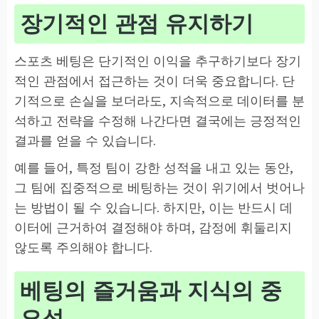
장기적인 관점 유지하기
스포츠 베팅은 단기적인 이익을 추구하기보다 장기
적인 관점에서 접근하는 것이 더욱 중요합니다. 단
기적으로 손실을 보더라도, 지속적으로 데이터를 분
석하고 전략을 수정해 나간다면 결국에는 긍정적인
결과를 얻을 수 있습니다.
예를 들어, 특정 팀이 강한 성적을 내고 있는 동안,
그 팀에 집중적으로 베팅하는 것이 위기에서 벗어나
는 방법이 될 수 있습니다. 하지만, 이는 반드시 데
이터에 근거하여 결정해야 하며, 감정에 휘둘리지
않도록 주의해야 합니다.
베팅의 즐거움과 지식의 중
요성