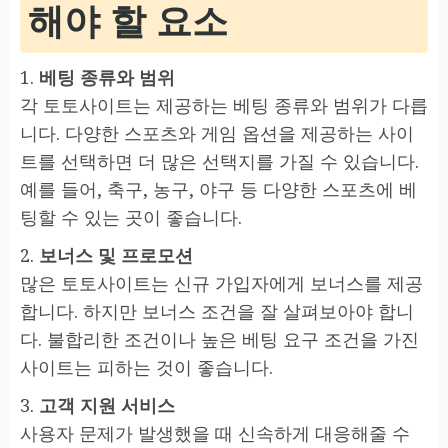
해야 할 요소
1.
베팅 종류와 범위
각 토토사이트는 제공하는 베팅 종류와 범위가 다릅
니다. 다양한 스포츠와 게임 옵션을 제공하는 사이
트를 선택하면 더 많은 선택지를 가질 수 있습니다.
예를 들어, 축구, 농구, 야구 등 다양한 스포츠에 베
팅할 수 있는 곳이 좋습니다.
2.
보너스 및 프로모션
많은 토토사이트는 신규 가입자에게 보너스를 제공
합니다. 하지만 보너스 조건을 잘 살펴보아야 합니
다. 불합리한 조건이나 높은 베팅 요구 조건을 가진
사이트는 피하는 것이 좋습니다.
3.
고객 지원 서비스
사용자 문제가 발생했을 때 신속하게 대응해줄 수