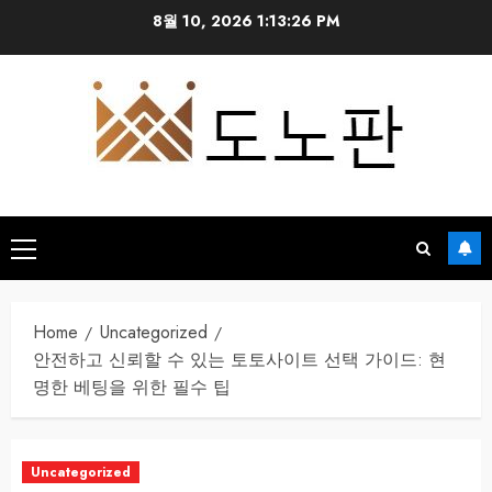
Skip
8월 10, 2026
1:13:27 PM
to
content
Primary
Menu
Home
Uncategorized
안전하고 신뢰할 수 있는 토토사이트 선택 가이드: 현
명한 베팅을 위한 필수 팁
Uncategorized