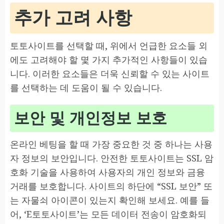
추가 고려 사항
토토사이트를 선택할 때, 위에서 언급한 요소들 외
에도 고려해야 할 몇 가지 추가적인 사항들이 있습
니다. 이러한 요소들은 더욱 신뢰할 수 있는 사이트
를 선택하는 데 도움이 될 수 있습니다.
보안 및 개인정보 보호
온라인 베팅을 할 때 가장 중요한 것 중 하나는 사용
자 정보의 보안입니다. 안전한 토토사이트는 SSL 암
호화 기술을 사용하여 사용자의 개인 정보와 금융
거래를 보호합니다. 사이트의 하단에 “SSL 보안” 또
는 자물쇠 아이콘이 있는지 확인해 보세요. 예를 들
어, ‘E토토사이트’는 모든 데이터 전송이 암호화되