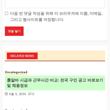
다음 번 댓글 작성을 위해 이 브라우저에 이름, 이메일,
그리고 웹사이트를 저장합니다.
RELATED NEWS
Uncategorized
룸알바 시급과 근무시간 비교: 전국 구인 공고 바로보기
및 채용정보
6월 5, 2026
0