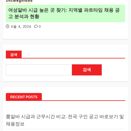
Uncategorized
여성알바 시급 높은 곳 찾기: 지역별 파트타임 채용 공
고 분석과 현황
6월 4, 2026
0
검색
검색
RECENT POSTS
룸알바 시급과 근무시간 비교: 전국 구인 공고 바로보기 및
채용정보