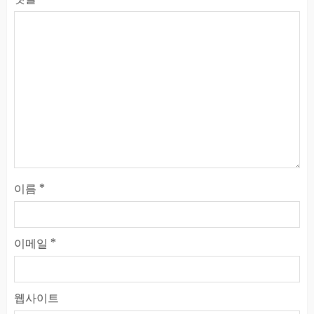
이름
*
이메일
*
웹사이트