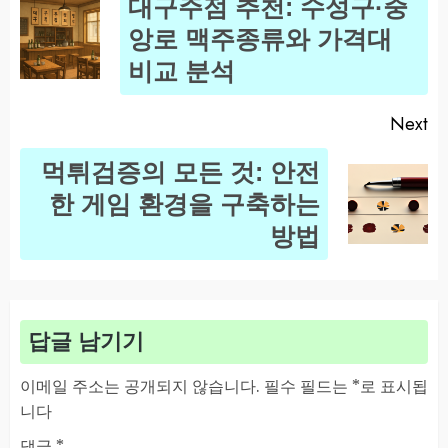
대구주점 추천: 수성구·중
navigation
Pr
앙로 맥주종류와 가격대
po
비교 분석
Next
먹튀검증의 모든 것: 안전
Next
한 게임 환경을 구축하는
post:
방법
답글 남기기
이메일 주소는 공개되지 않습니다.
필수 필드는
*
로 표시됩
니다
댓글
*