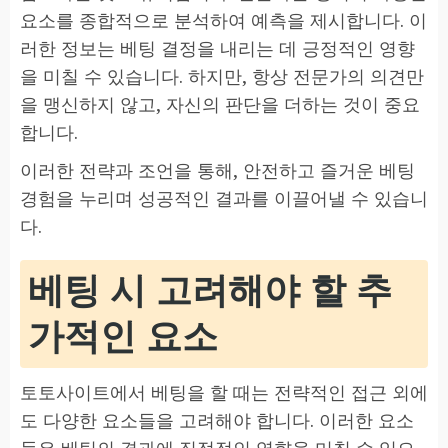
요소를 종합적으로 분석하여 예측을 제시합니다. 이
러한 정보는 베팅 결정을 내리는 데 긍정적인 영향
을 미칠 수 있습니다. 하지만, 항상 전문가의 의견만
을 맹신하지 않고, 자신의 판단을 더하는 것이 중요
합니다.
이러한 전략과 조언을 통해, 안전하고 즐거운 베팅
경험을 누리며 성공적인 결과를 이끌어낼 수 있습니
다.
베팅 시 고려해야 할 추
가적인 요소
토토사이트에서 베팅을 할 때는 전략적인 접근 외에
도 다양한 요소들을 고려해야 합니다. 이러한 요소
들은 베팅의 결과에 직접적인 영향을 미칠 수 있으