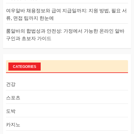
여우알바 채용정보와 급여 지급일까지: 지원 방법, 필요 서
류, 면접 팁까지 한눈에
룸알바의 합법성과 안전성: 가정에서 가능한 온라인 알바
구인과 초보자 가이드
CATEGORIES
건강
스포츠
도박
카지노