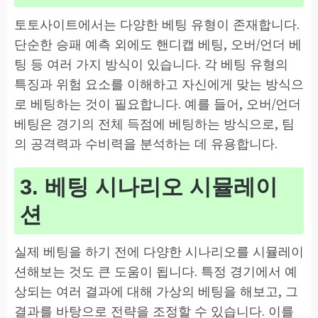
토토사이트에서는 다양한 베팅 유형이 존재합니다.
단순한 승패 예측 외에도 핸디캡 베팅, 오버/언더 베
팅 등 여러 가지 방식이 있습니다. 각 베팅 유형의
특징과 위험 요소를 이해하고 자신에게 맞는 방식으
로 베팅하는 것이 필요합니다. 예를 들어, 오버/언더
베팅은 경기의 전체 득점에 베팅하는 방식으로, 팀
의 공격력과 수비력을 분석하는 데 유용합니다.
3. 베팅 시나리오 시뮬레이
션
실제 베팅을 하기 전에 다양한 시나리오를 시뮬레이
션해보는 것도 큰 도움이 됩니다. 특정 경기에서 예
상되는 여러 결과에 대해 가상의 베팅을 해보고, 그
결과를 바탕으로 전략을 조정할 수 있습니다. 이를