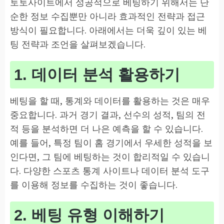
토토사이트에서 성공적으로 베팅하기 위해서는 단
순한 정보 수집뿐만 아니라 효과적인 전략과 접근
방식이 필요합니다. 아래에서는 더욱 깊이 있는 베
팅 전략과 조언을 살펴보겠습니다.
1. 데이터 분석 활용하기
베팅을 할 때, 통계와 데이터를 활용하는 것은 매우
중요합니다. 과거 경기 결과, 선수의 성적, 팀의 전
적 등을 분석하면 더 나은 예측을 할 수 있습니다.
예를 들어, 특정 팀이 홈 경기에서 우세한 성적을 보
인다면, 그 팀에 베팅하는 것이 합리적일 수 있습니
다. 다양한 스포츠 통계 사이트나 데이터 분석 도구
를 이용해 정보를 수집하는 것이 좋습니다.
2. 베팅 유형 이해하기