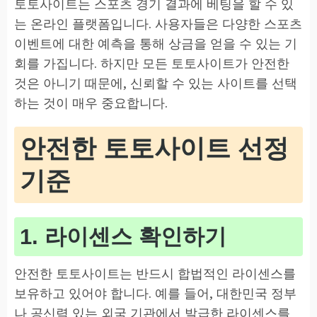
토토사이트는 스포츠 경기 결과에 베팅을 할 수 있
는 온라인 플랫폼입니다. 사용자들은 다양한 스포츠
이벤트에 대한 예측을 통해 상금을 얻을 수 있는 기
회를 가집니다. 하지만 모든 토토사이트가 안전한
것은 아니기 때문에, 신뢰할 수 있는 사이트를 선택
하는 것이 매우 중요합니다.
안전한 토토사이트 선정
기준
1. 라이센스 확인하기
안전한 토토사이트는 반드시 합법적인 라이센스를
보유하고 있어야 합니다. 예를 들어, 대한민국 정부
나 공신력 있는 외국 기관에서 발급한 라이센스를