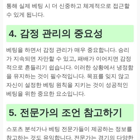
통해 실제 베팅 시 더 신중하고 체계적으로 접근할
수 있게 됩니다.
4. 감정 관리의 중요성
베팅을 하면서 감정 관리가 매우 중요합니다. 승리
가 지속되면 자만할 수 있고, 패배가 이어지면 감정
적으로 흔들리기 쉽습니다. 이러한 상황에서 냉정함
을 유지하는 것이 필수적입니다. 목표를 잊지 않고
자신이 설정한 베팅 원칙을 지키는 것이 성공적인
베팅을 위한 중요한 요소입니다.
5. 전문가의 조언 참고하기
스포츠 분석가나 베팅 전문가들이 제공하는 정보를
참고하는 것도 유익합니다. 전문가는 경기의 다양한