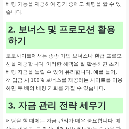
베팅 기능을 제공하여 경기 중에도 베팅을 할 수 있
습니다.
2. 보너스 및 프로모션 활용
하기
토토사이트에서는 종종 가입 보너스나 환급 프로모
션을 제공합니다. 이러한 혜택을 잘 활용하면 초기
베팅 자금을 늘릴 수 있어 유리합니다. 예를 들어,
첫 입금 시 100% 보너스를 제공하는 사이트를 이용
하면 두 배의 베팅 기회를 가질 수 있습니다.
3. 자금 관리 전략 세우기
베팅을 할 때에는 자금 관리가 매우 중요합니다. 예
산을 세우고, 그 예산 내에서만 베팅하는 습관을 가