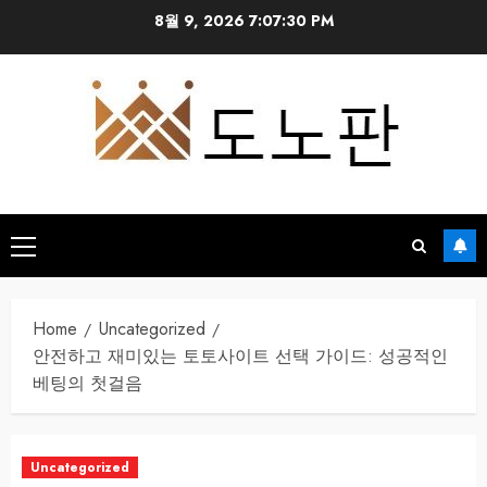
Skip
8월 9, 2026
7:07:31 PM
to
content
Primary
Menu
Home
Uncategorized
안전하고 재미있는 토토사이트 선택 가이드: 성공적인
베팅의 첫걸음
Uncategorized