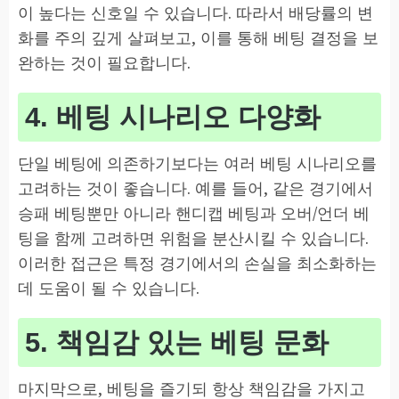
이 높다는 신호일 수 있습니다. 따라서 배당률의 변
화를 주의 깊게 살펴보고, 이를 통해 베팅 결정을 보
완하는 것이 필요합니다.
4. 베팅 시나리오 다양화
단일 베팅에 의존하기보다는 여러 베팅 시나리오를
고려하는 것이 좋습니다. 예를 들어, 같은 경기에서
승패 베팅뿐만 아니라 핸디캡 베팅과 오버/언더 베
팅을 함께 고려하면 위험을 분산시킬 수 있습니다.
이러한 접근은 특정 경기에서의 손실을 최소화하는
데 도움이 될 수 있습니다.
5. 책임감 있는 베팅 문화
마지막으로, 베팅을 즐기되 항상 책임감을 가지고