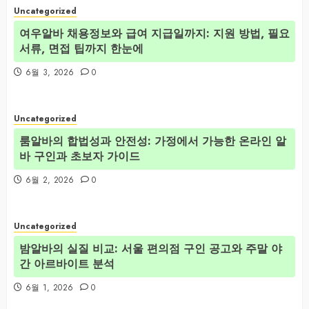
Uncategorized
여우알바 채용정보와 급여 지급일까지: 지원 방법, 필요
서류, 면접 팁까지 한눈에
6월 3, 2026
0
Uncategorized
룸알바의 합법성과 안전성: 가정에서 가능한 온라인 알
바 구인과 초보자 가이드
6월 2, 2026
0
Uncategorized
밤알바의 실질 비교: 서울 편의점 구인 공고와 주말 야
간 아르바이트 분석
6월 1, 2026
0