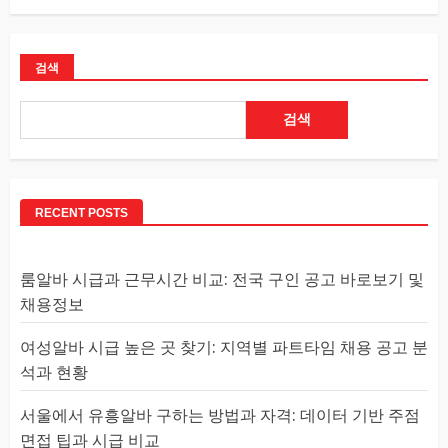
검색
검색
RECENT POSTS
룸알바 시급과 근무시간 비교: 전국 구인 공고 바로보기 및
채용정보
여성알바 시급 높은 곳 찾기: 지역별 파트타임 채용 공고 분
석과 현황
서울에서 유흥알바 구하는 방법과 자격: 데이터 기반 주점
면접 팁과 시급 비교