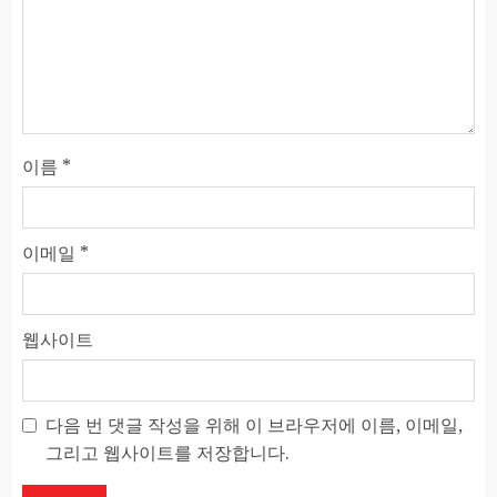
이름
*
이메일
*
웹사이트
다음 번 댓글 작성을 위해 이 브라우저에 이름, 이메일,
그리고 웹사이트를 저장합니다.