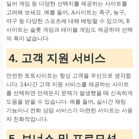
딜러 게임 등 다양한 선택지를 제공하는 사이트를
고려해 보세요. 예를 들어, A사이트는 축구, 농구,
야구 등 다양한 스포츠에 대해 베팅할 수 있으며, B
사이트는 슬롯 게임과 테이블 게임도 제공하여 선택
의 폭이 넓습니다.
4. 고객 지원 서비스
안전한 토토사이트는 항상 고객을 우선으로 생각합
니다. 24시간 고객 지원 서비스를 제공하는 사이트
를 선택하면 언제든지 문제가 발생했을 때 신속하게
도움을 받을 수 있습니다. 예를 들어, 실시간 채팅
기능이나 전화 상담 서비스가 마련된 사이트는 사용
자 친화적입니다.
5. 보너스 및 프로모션