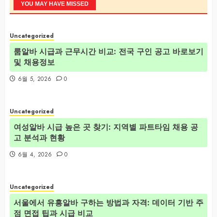
YOU MAY HAVE MISSED
Uncategorized
룸알바 시급과 근무시간 비교: 전국 구인 공고 바로보기
및 채용정보
6월 5, 2026
0
Uncategorized
여성알바 시급 높은 곳 찾기: 지역별 파트타임 채용 공
고 분석과 현황
6월 4, 2026
0
Uncategorized
서울에서 유흥알바 구하는 방법과 자격: 데이터 기반 주
점 면접 팁과 시급 비교