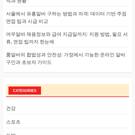
석과 현황
서울에서 유흥알바 구하는 방법과 자격: 데이터 기반 주점
면접 팁과 시급 비교
여우알바 채용정보와 급여 지급일까지: 지원 방법, 필요 서
류, 면접 팁까지 한눈에
룸알바의 합법성과 안전성: 가정에서 가능한 온라인 알바
구인과 초보자 가이드
CATEGORIES
건강
스포츠