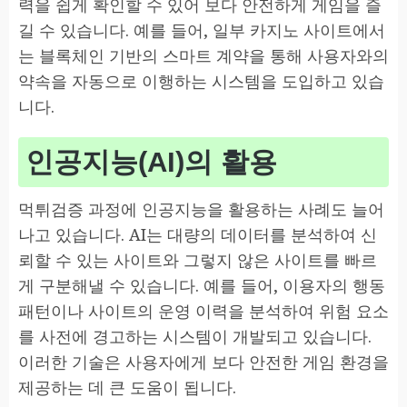
력을 쉽게 확인할 수 있어 보다 안전하게 게임을 즐
길 수 있습니다. 예를 들어, 일부 카지노 사이트에서
는 블록체인 기반의 스마트 계약을 통해 사용자와의
약속을 자동으로 이행하는 시스템을 도입하고 있습
니다.
인공지능(AI)의 활용
먹튀검증 과정에 인공지능을 활용하는 사례도 늘어
나고 있습니다. AI는 대량의 데이터를 분석하여 신
뢰할 수 있는 사이트와 그렇지 않은 사이트를 빠르
게 구분해낼 수 있습니다. 예를 들어, 이용자의 행동
패턴이나 사이트의 운영 이력을 분석하여 위험 요소
를 사전에 경고하는 시스템이 개발되고 있습니다.
이러한 기술은 사용자에게 보다 안전한 게임 환경을
제공하는 데 큰 도움이 됩니다.