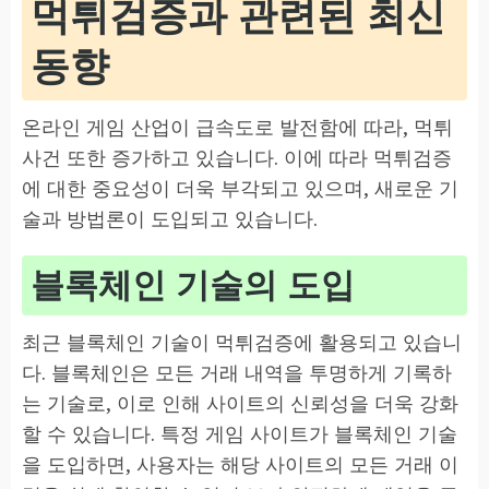
먹튀검증과 관련된 최신
동향
온라인 게임 산업이 급속도로 발전함에 따라, 먹튀
사건 또한 증가하고 있습니다. 이에 따라 먹튀검증
에 대한 중요성이 더욱 부각되고 있으며, 새로운 기
술과 방법론이 도입되고 있습니다.
블록체인 기술의 도입
최근 블록체인 기술이 먹튀검증에 활용되고 있습니
다. 블록체인은 모든 거래 내역을 투명하게 기록하
는 기술로, 이로 인해 사이트의 신뢰성을 더욱 강화
할 수 있습니다. 특정 게임 사이트가 블록체인 기술
을 도입하면, 사용자는 해당 사이트의 모든 거래 이