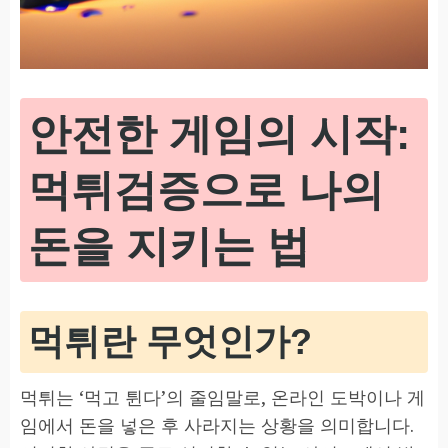
안전한 게임의 시작:
먹튀검증으로 나의
돈을 지키는 법
먹튀란 무엇인가?
먹튀는 ‘먹고 튄다’의 줄임말로, 온라인 도박이나 게
임에서 돈을 넣은 후 사라지는 상황을 의미합니다.