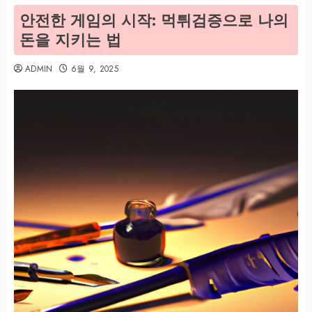
안전한 게임의 시작: 먹튀검증으로 나의
돈을 지키는 법
ADMIN
6월 9, 2025