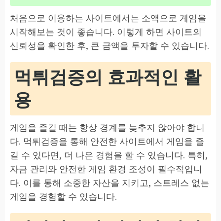
처음으로 이용하는 사이트에서는 소액으로 게임을
시작해보는 것이 좋습니다. 이렇게 하면 사이트의
신뢰성을 확인한 후, 큰 금액을 투자할 수 있습니다.
먹튀검증의 효과적인 활
용
게임을 즐길 때는 항상 경계를 늦추지 않아야 합니
다. 먹튀검증을 통해 안전한 사이트에서 게임을 즐
길 수 있다면, 더 나은 경험을 할 수 있습니다. 특히,
자금 관리와 안전한 게임 환경 조성이 필수적입니
다. 이를 통해 소중한 자산을 지키고, 스트레스 없는
게임을 경험할 수 있습니다.