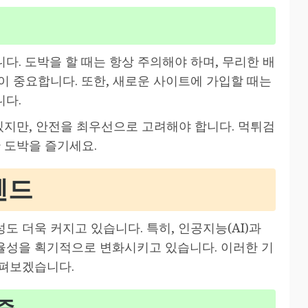
. 도박을 할 때는 항상 주의해야 하며, 무리한 배
이 중요합니다. 또한, 새로운 사이트에 가입할 때는
니다.
있지만, 안전을 최우선으로 고려해야 합니다. 먹튀검
 도박을 즐기세요.
렌드
 더욱 커지고 있습니다. 특히, 인공지능(AI)과
율성을 획기적으로 변화시키고 있습니다. 이러한 기
살펴보겠습니다.