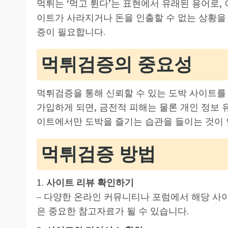
먹튀는 ‘먹고 튄다’는 표현에서 유래된 용어로, 
이트가 사라지거나 돈을 인출할 수 없는 상황을
증이 필요합니다.
먹튀검증의 중요성
먹튀검증을 통해 신뢰할 수 있는 도박 사이트를
가입하게 되면, 금전적 피해는 물론 개인 정보 
이트에서만 도박을 즐기는 습관을 들이는 것이 
먹튀검증 방법
1.
사이트 리뷰 확인하기
– 다양한 온라인 커뮤니티나 포럼에서 해당 사
은 중요한 참고자료가 될 수 있습니다.