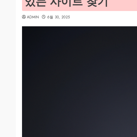
있는 사이트 찾기
ADMIN
6월 30, 2025