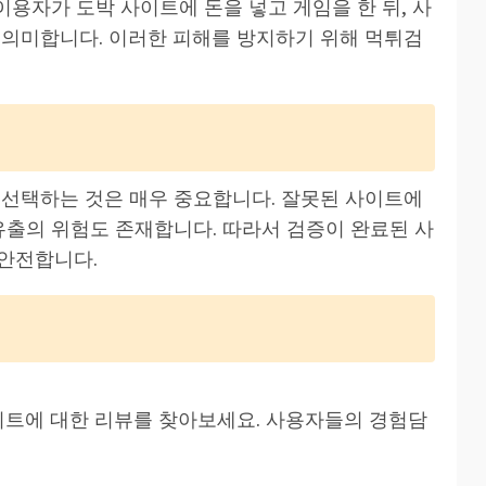
이용자가 도박 사이트에 돈을 넣고 게임을 한 뒤, 사
 의미합니다. 이러한 피해를 방지하기 위해 먹튀검
 선택하는 것은 매우 중요합니다. 잘못된 사이트에
유출의 위험도 존재합니다. 따라서 검증이 완료된 사
안전합니다.
이트에 대한 리뷰를 찾아보세요. 사용자들의 경험담