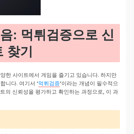
음: 먹튀검증으로 신
트 찾기
다양한 사이트에서 게임을 즐기고 있습니다. 하지만
합니다. 여기서 ‘
먹튀검증
‘이라는 개념이 필수적으
이트의 신뢰성을 평가하고 확인하는 과정으로, 이 과