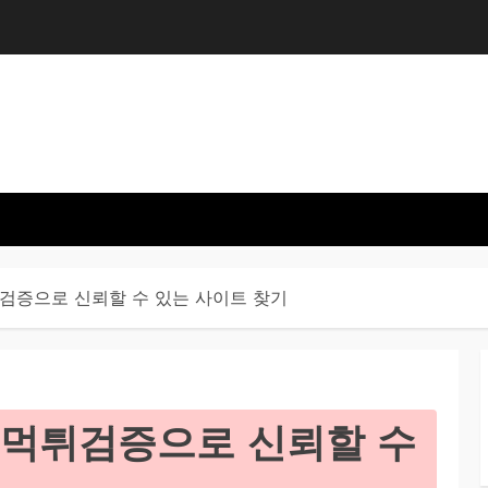
튀검증으로 신뢰할 수 있는 사이트 찾기
 먹튀검증으로 신뢰할 수