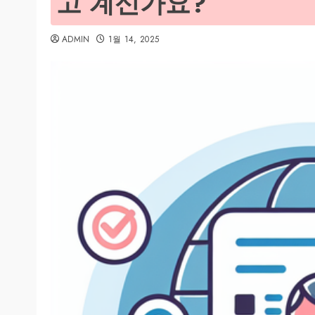
고 계신가요?
ADMIN
1월 14, 2025