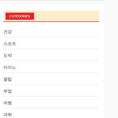
CATEGORIES
건강
스포츠
도박
카지노
꿀팁
부업
여행
과학