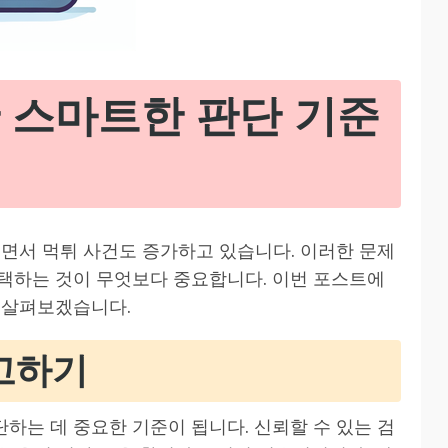
 스마트한 판단 기준
으면서 먹튀 사건도 증가하고 있습니다. 이러한 문제
택하는 것이 무엇보다 중요합니다. 이번 포스트에
 살펴보겠습니다.
참고하기
하는 데 중요한 기준이 됩니다. 신뢰할 수 있는 검