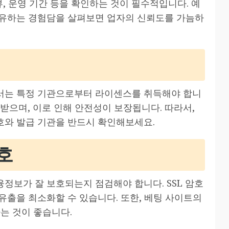
뷰, 운영 기간 등을 확인하는 것이 필수적입니다. 예
공유하는 경험담을 살펴보면 업자의 신뢰도를 가늠하
서는 특정 기관으로부터 라이센스를 취득해야 합니
받으며, 이로 인해 안전성이 보장됩니다. 따라서,
호와 발급 기관을 반드시 확인해보세요.
호
정보가 잘 보호되는지 점검해야 합니다. SSL 암호
유출을 최소화할 수 있습니다. 또한, 베팅 사이트의
는 것이 좋습니다.