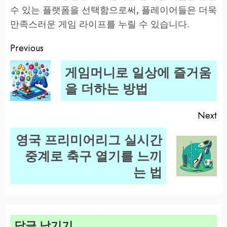
수 있는 플랫폼을 선택함으로써, 플레이어들은 더욱
만족스러운 게임 라이프를 누릴 수 있습니다.
Previous
Post
게임머니로 일상에 즐거움
navigation
Pr
을 더하는 방법
po
Next
영국 프리미어리그 실시간
Next
중계로 축구 열기를 느끼
post:
는 법
답글 남기기