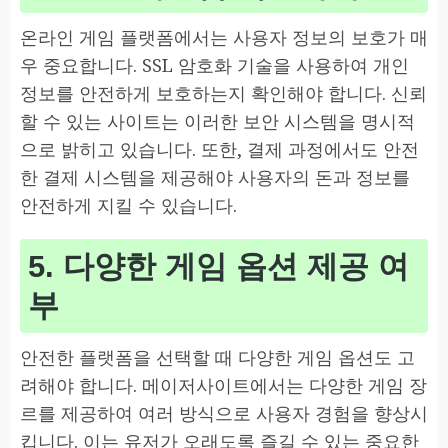
온라인 게임 플랫폼에서는 사용자 정보의 보호가 매
우 중요합니다. SSL 암호화 기술을 사용하여 개인
정보를 안전하게 보호하는지 확인해야 합니다. 신뢰
할 수 있는 사이트는 이러한 보안 시스템을 명시적
으로 밝히고 있습니다. 또한, 결제 과정에서도 안전
한 결제 시스템을 제공해야 사용자의 돈과 정보를
안전하게 지킬 수 있습니다.
5. 다양한 게임 옵션 제공 여
부
안전한 플랫폼을 선택할 때 다양한 게임 옵션도 고
려해야 합니다. 메이저사이트에서는 다양한 게임 장
르를 제공하여 여러 방식으로 사용자 경험을 향상시
킵니다. 이는 유저가 오래도록 즐길 수 있는 중요한