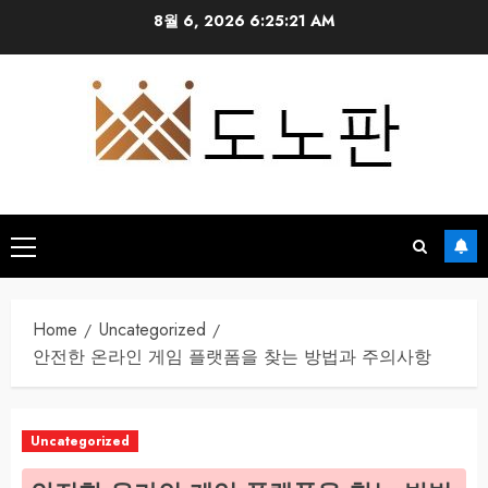
Skip
8월 6, 2026
6:25:21 AM
to
content
Primary
Menu
Home
Uncategorized
안전한 온라인 게임 플랫폼을 찾는 방법과 주의사항
Uncategorized