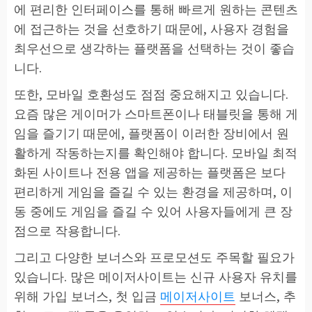
에 편리한 인터페이스를 통해 빠르게 원하는 콘텐츠
에 접근하는 것을 선호하기 때문에, 사용자 경험을
최우선으로 생각하는 플랫폼을 선택하는 것이 좋습
니다.
또한, 모바일 호환성도 점점 중요해지고 있습니다.
요즘 많은 게이머가 스마트폰이나 태블릿을 통해 게
임을 즐기기 때문에, 플랫폼이 이러한 장비에서 원
활하게 작동하는지를 확인해야 합니다. 모바일 최적
화된 사이트나 전용 앱을 제공하는 플랫폼은 보다
편리하게 게임을 즐길 수 있는 환경을 제공하며, 이
동 중에도 게임을 즐길 수 있어 사용자들에게 큰 장
점으로 작용합니다.
그리고 다양한 보너스와 프로모션도 주목할 필요가
있습니다. 많은 메이저사이트는 신규 사용자 유치를
위해 가입 보너스, 첫 입금
메이저사이트
보너스, 추