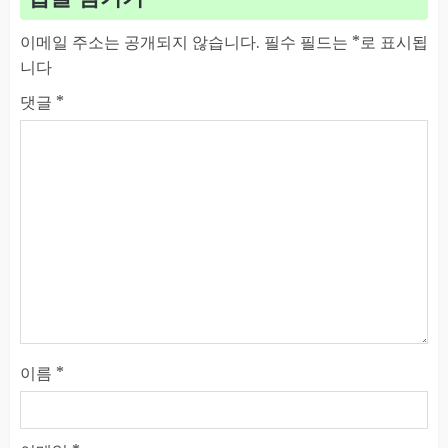
이메일 주소는 공개되지 않습니다.
필수 필드는
*
로 표시됩
니다
댓글
*
이름
*