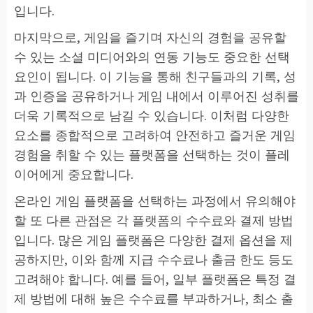
입니다.
마지막으로, 게임을 즐기며 자신의 경험을 공유할
수 있는 소셜 미디어와의 연동 기능도 중요한 선택
요인이 됩니다. 이 기능을 통해 친구들과의 기록, 성
과 인증을 공유하거나 게임 내에서 이루어진 성취를
더욱 기록적으로 남길 수 있습니다. 이처럼 다양한
요소를 종합적으로 고려하여 안전하고 즐거운 게임
경험을 취할 수 있는 플랫폼을 선택하는 것이 플레
이어에게 중요합니다.
온라인 게임 플랫폼을 선택하는 과정에서 유의해야
할 또 다른 관점은 각 플랫폼의 수수료와 결제 방법
입니다. 많은 게임 플랫폼은 다양한 결제 옵션을 제
공하지만, 이와 함께 지급 수수료나 출금 한도 등도
고려해야 합니다. 예를 들어, 일부 플랫폼은 특정 결
제 방법에 대해 높은 수수료를 부과하거나, 최소 출