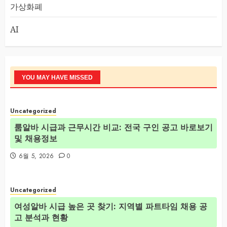
가상화폐
AI
YOU MAY HAVE MISSED
Uncategorized
룸알바 시급과 근무시간 비교: 전국 구인 공고 바로보기
및 채용정보
6월 5, 2026
0
Uncategorized
여성알바 시급 높은 곳 찾기: 지역별 파트타임 채용 공
고 분석과 현황