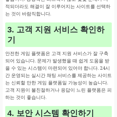
적되더라도 해결이 잘 이루어지는 사이트를 선택하
는 것이 바람직합니다.
3. 고객 지원 서비스 확인하
기
안전한 게임 플랫폼은 고객 지원 서비스가 잘 구축
되어 있습니다. 문제가 발생했을 때 쉽게 도움을 받
을 수 있는 시스템이 마련되어 있어야 합니다. 24시
간 운영되는 실시간 채팅 서비스를 제공하는 사이트
는 신뢰할 만한 게임 플랫폼일 가능성이 높습니다.
고객 지원이 불친절하거나 응답이 느린 플랫폼은 피
하는 것이 좋습니다.
4. 보안 시스템 확인하기