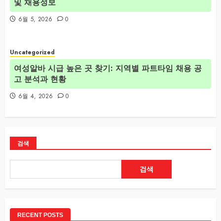
및 채용정보
6월 5, 2026
0
Uncategorized
여성알바 시급 높은 곳 찾기: 지역별 파트타임 채용 공
고 분석과 현황
6월 4, 2026
0
검색
검색
RECENT POSTS