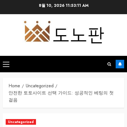
Skip
8월 10, 2026
11:53:12 AM
to
content
Primary
Menu
Home
Uncategorized
안전한 토토사이트 선택 가이드: 성공적인 베팅의 첫
걸음
Uncategorized