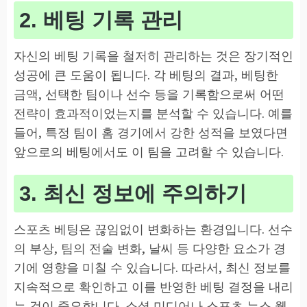
2. 베팅 기록 관리
자신의 베팅 기록을 철저히 관리하는 것은 장기적인
성공에 큰 도움이 됩니다. 각 베팅의 결과, 베팅한
금액, 선택한 팀이나 선수 등을 기록함으로써 어떤
전략이 효과적이었는지를 분석할 수 있습니다. 예를
들어, 특정 팀이 홈 경기에서 강한 성적을 보였다면
앞으로의 베팅에서도 이 팀을 고려할 수 있습니다.
3. 최신 정보에 주의하기
스포츠 베팅은 끊임없이 변화하는 환경입니다. 선수
의 부상, 팀의 전술 변화, 날씨 등 다양한 요소가 경
기에 영향을 미칠 수 있습니다. 따라서, 최신 정보를
지속적으로 확인하고 이를 반영한 베팅 결정을 내리
는 것이 중요합니다. 소셜 미디어나 스포츠 뉴스 웹