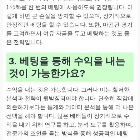
1~5%를 한 번의 베팅에 사용하도록 권장됩니다. 이
렇게 하면 큰 손실을 방지할 수 있으며, 장기적으로
안정적인 베팅을 할 수 있습니다. 또한, 마감된 경기
를 고려하면서 여유 자금을 두고 베팅하는 것도 좋
은 전략입니다.
3. 베팅을 통해 수익을 내는
것이 가능한가요?
수익을 내는 것은 가능합니다. 그러나 이는 철저한
분석과 전략이 뒷받침되어야 합니다. 단순히 직감에
의존하기보다는 통계와 데이터 분석을 통해 더 나은
선택을 해야 합니다. 많은 베터들이 장기적으로 수
익을 내기 위해 연구를 하고, 분석 도구를 활용하며,
전문가의 조언을 듣는 방식을 통해 성공적인 베팅