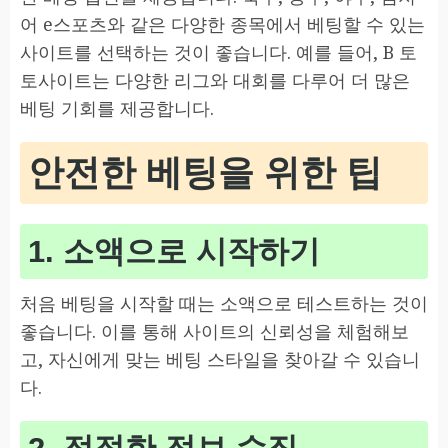
어 e스포츠와 같은 다양한 종목에서 베팅할 수 있는
사이트를 선택하는 것이 좋습니다. 예를 들어, B 토
토사이트는 다양한 리그와 대회를 다루어 더 많은
베팅 기회를 제공합니다.
안전한 베팅을 위한 팁
1. 소액으로 시작하기
처음 베팅을 시작할 때는 소액으로 테스트하는 것이
좋습니다. 이를 통해 사이트의 신뢰성을 체험해보
고, 자신에게 맞는 베팅 스타일을 찾아갈 수 있습니
다.
2. 적절한 정보 수집