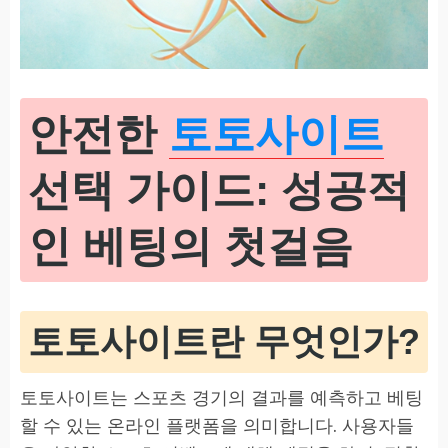
안전한
토토사이트
선택 가이드: 성공적
인 베팅의 첫걸음
토토사이트란 무엇인가?
토토사이트는 스포츠 경기의 결과를 예측하고 베팅
할 수 있는 온라인 플랫폼을 의미합니다. 사용자들