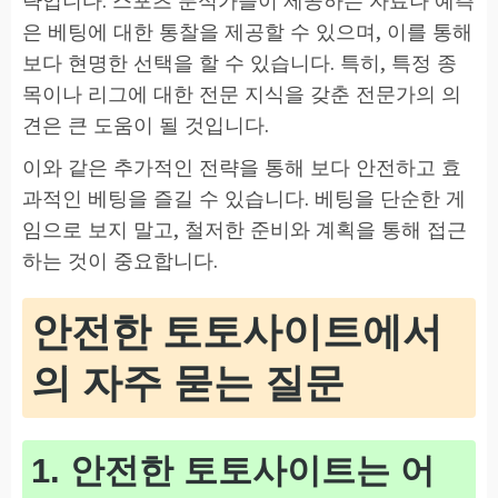
은 베팅에 대한 통찰을 제공할 수 있으며, 이를 통해
보다 현명한 선택을 할 수 있습니다. 특히, 특정 종
목이나 리그에 대한 전문 지식을 갖춘 전문가의 의
견은 큰 도움이 될 것입니다.
이와 같은 추가적인 전략을 통해 보다 안전하고 효
과적인 베팅을 즐길 수 있습니다. 베팅을 단순한 게
임으로 보지 말고, 철저한 준비와 계획을 통해 접근
하는 것이 중요합니다.
안전한 토토사이트에서
의 자주 묻는 질문
1. 안전한 토토사이트는 어