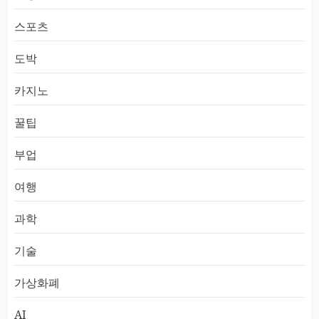
스포츠
도박
카지노
꿀팁
부업
여행
과학
기술
가상화폐
AI