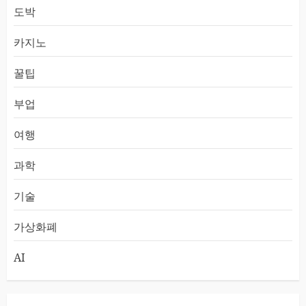
도박
카지노
꿀팁
부업
여행
과학
기술
가상화폐
AI