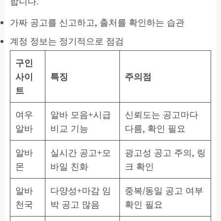
합니다.
가짜 공고를 신고하고, 출처를 확인하는 습관
계정 정보는 정기적으로 점검
구인
사이
특징
주의점
트
여우
알바 모음+시급
신뢰도는 공고마다
알바
비교 기능
다름, 확인 필요
알바
실시간 공고+모
광고성 공고 주의, 링
몬
바일 친화
크 확인
알바
다양성+마감 임
중복/동일 공고 여부
천국
박 공고 많음
확인 필요