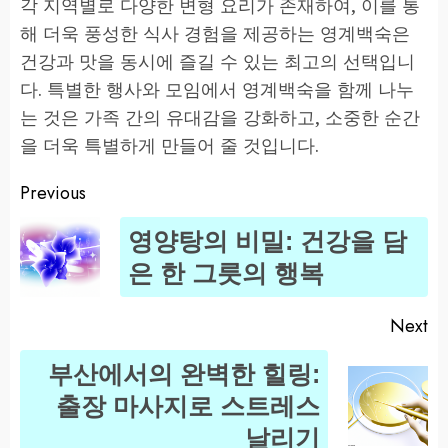
각 지역별로 다양한 변형 요리가 존재하여, 이를 통
해 더욱 풍성한 식사 경험을 제공하는 영계백숙은
건강과 맛을 동시에 즐길 수 있는 최고의 선택입니
다. 특별한 행사와 모임에서 영계백숙을 함께 나누
는 것은 가족 간의 유대감을 강화하고, 소중한 순간
을 더욱 특별하게 만들어 줄 것입니다.
Previous
Post
영양탕의 비밀: 건강을 담
navigation
Pr
은 한 그릇의 행복
po
Next
부산에서의 완벽한 힐링:
Next
출장 마사지로 스트레스
post:
날리기