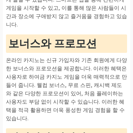
게임을 시작할 수 있고, 이를 통해 많은 사람들이 시
간과 장소에 구애받지 않고 즐거움을 경험하고 있습
니다.
보너스와 프로모션
온라인 카지노는 신규 가입자와 기존 회원에게 다양
한 보너스와 프로모션을 제공합니다. 이러한 혜택은
사용자로 하여금 카지노 게임을 더욱 매력적으로 만
들어 줍니다. 웰컴 보너스, 무료 스핀, 캐시백 제도
와 같은 다양한 프로모션이 있어, 처음 플레이하는
사용자도 부담 없이 시작할 수 있습니다. 이러한 혜
택을 적극 활용하면 더욱 풍성한 게임 경험을 할 수
있습니다.