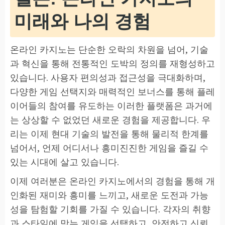
미래와 나의 경험
온라인 카지노는 단순한 오락의 차원을 넘어, 기술
과 혁신을 통해 전통적인 도박의 정의를 재형성하고
있습니다. 사용자 편의성과 접근성을 극대화하며,
다양한 게임 선택지와 매력적인 보너스를 통해 플레
이어들의 참여를 유도하는 이러한 플랫폼은 과거에
는 상상할 수 없었던 새로운 경험을 제공합니다. 우
리는 이제 현대 기술의 발전을 통해 물리적 한계를
넘어서, 언제 어디서나 흥미진진한 게임을 즐길 수
있는 시대에 살고 있습니다.
이제 여러분은 온라인 카지노에서의 경험을 통해 개
인화된 재미와 흥미를 느끼고, 새로운 도전과 가능
성을 탐험할 기회를 가질 수 있습니다. 각자의 취향
과 스타일에 맞는 게임을 선택하고, 안전하고 신뢰