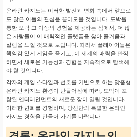
온라인 카지노는 이러한 발전과 변화 속에서 앞으로
도 많은 이들의 관심을 끌어모을 것입니다. 도박을
통한 오락 그 이상의 경험을 제공하는 점에서, 더 많
은 사람들이 이 매력적인 플랫폼을 찾아 즐거움과
설렘을 느낄 것으로 보입니다. 따라서 플레이어들은
책임감 있게 게임을 즐기고, 이 세계의 매력을 만끽
하면서 새로운 가능성과 경험을 지속적으로 탐색해
야 할 것입니다.
각자의 게임 스타일과 선호를 기반으로 하는 맞춤형
온라인 카지노 환경이 만들어짐에 따라, 도박이 포
함된 엔터테인먼트의 새로운 장이 열릴 것입니다.
이러한 변화를 경험하며, 당신만의 특별한 온라인
카지노 경험을 만들어 가기를 바랍니다.
결론: 온라인 카지노의