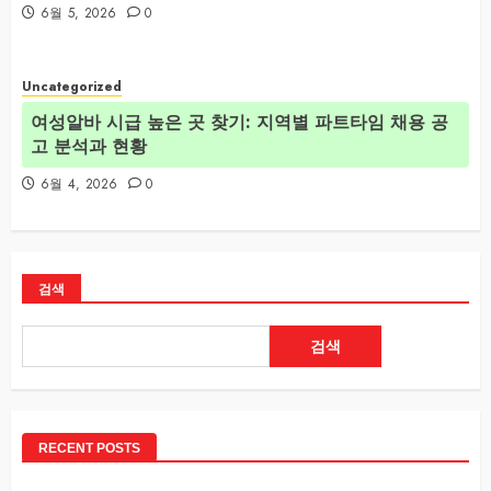
6월 5, 2026
0
Uncategorized
여성알바 시급 높은 곳 찾기: 지역별 파트타임 채용 공
고 분석과 현황
6월 4, 2026
0
검색
검색
RECENT POSTS