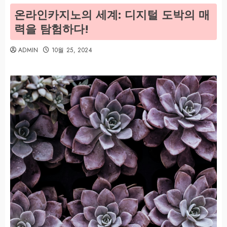
온라인카지노의 세계: 디지털 도박의 매
력을 탐험하다!
ADMIN
10월 25, 2024