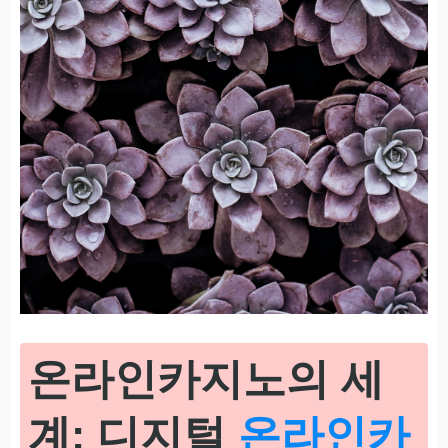
온라인카지노의 세
계: 디지털
온라인카