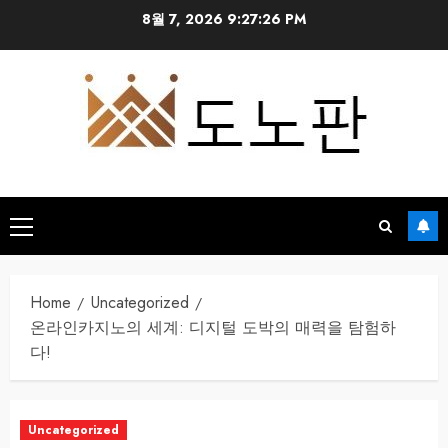
Skip
8월 7, 2026
9:27:27 PM
to
content
Primary
Menu
Home
Uncategorized
온라인카지노의 세계: 디지털 도박의 매력을 탐험하
다!
Uncategorized