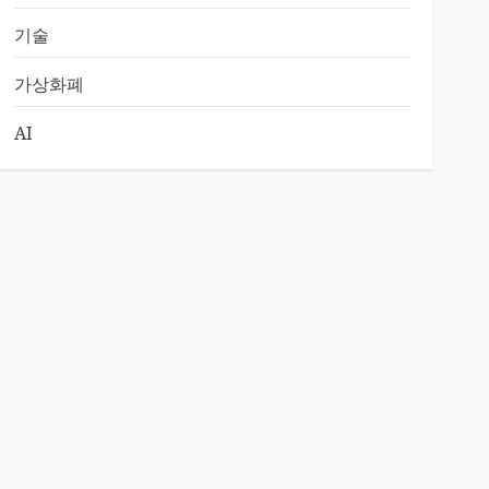
기술
가상화폐
AI