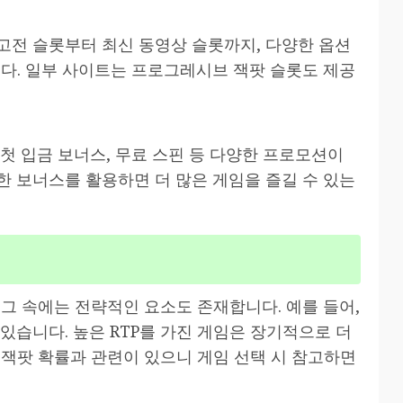
고전 슬롯부터 최신 동영상 슬롯까지, 다양한 옵션
니다. 일부 사이트는 프로그레시브 잭팟 슬롯도 제공
첫 입금 보너스, 무료 스핀 등 다양한 프로모션이
한 보너스를 활용하면 더 많은 게임을 즐길 수 있는
그 속에는 전략적인 요소도 존재합니다. 예를 들어,
 있습니다. 높은 RTP를 가진 게임은 장기적으로 더
 잭팟 확률과 관련이 있으니 게임 선택 시 참고하면