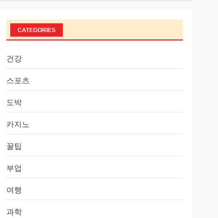
CATEGORIES
건강
스포츠
도박
카지노
꿀팁
부업
여행
과학