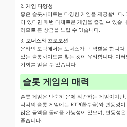
2.
게임 다양성
좋은 슬롯사이트는 다양한 게임을 제공합니다. 
이 있다면 매번 다채로운 게임을 즐길 수 있습
하므로 큰 상금을 노릴 수 있습니다.
3.
보너스와 프로모션
온라인 도박에서는 보너스가 큰 역할을 합니다. 
있는 슬롯사이트를 찾는 것이 유리합니다. 이러
기회를 얻을 수 있습니다.
슬롯 게임의 매력
슬롯 게임은 단순히 운에 의존하는 게임이지만, 
각각의 슬롯 게임에는 RTP(환수율)와 변동성이
많은 금액을 돌려줄 가능성이 있으며, 변동성은
좋습니다.