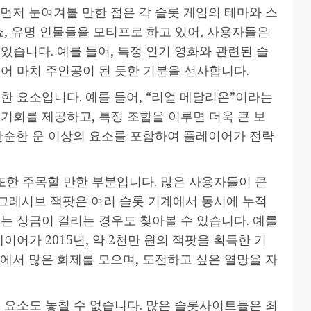
먼저 눈여겨볼 만한 점은 각 슬롯 게임의 테마와 스
쇼, 유명 인물들을 모티프로 하고 있어, 사용자들은
있습니다. 예를 들어, 특정 인기 영화와 관련된 슬
어 마치 주인공이 된 듯한 기분을 선사합니다.
한 요소입니다. 예를 들어, “리얼 메달리온”이라는
기회를 제공하고, 특정 조합을 이루면 더욱 큰 보
 단순한 운 이상의 요소를 포함하여 플레이어가 전략
한 주목할 만한 부분입니다. 많은 사용자들이 큰
그레시브 잭팟은 여러 슬롯 기계에서 동시에 누적
는 상금이 걸리는 경우도 찾아볼 수 있습니다. 예를
플레이어가 2015년, 약 2천만 원의 잭팟을 획득한 기
에서 많은 화제를 모으며, 도전하고 싶은 열망을 자
 요소도 놓칠 수 없습니다. 많은 슬롯사이트들은 최