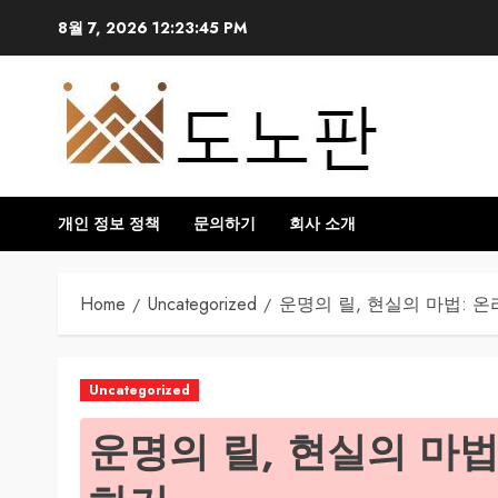
Skip
8월 7, 2026
12:23:46 PM
to
content
개인 정보 정책
문의하기
회사 소개
Home
Uncategorized
운명의 릴, 현실의 마법: 
Uncategorized
운명의 릴, 현실의 마법