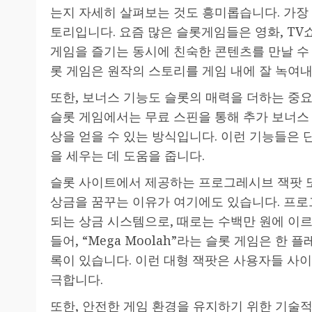
는지 자세히 살펴보는 것도 흥미롭습니다. 가장 
토리입니다. 요즘 많은 슬롯게임들은 영화, TV
게임을 즐기는 동시에 친숙한 콘텐츠를 만날 수 
롯 게임은 원작의 스토리를 게임 내에 잘 녹여내
또한, 보너스 기능도 슬롯의 매력을 더하는 중요
슬롯 게임에서는 무료 스핀을 통해 추가 보너스 
상을 얻을 수 있는 방식입니다. 이런 기능들은
을 세우는 데 도움을 줍니다.
슬롯 사이트에서 제공하는 프로그레시브 잭팟 또
상금을 꿈꾸는 이유가 여기에도 있습니다. 프로
되는 상금 시스템으로, 때로는 수백만 원에 이르
들어, “Mega Moolah”라는 슬롯 게임은 한 
록이 있습니다. 이런 대형 잭팟은 사용자들 사이
극합니다.
또한, 안전한 게임 환경을 유지하기 위한 기술적