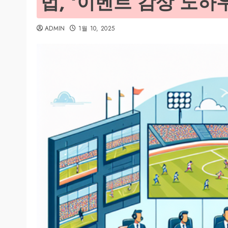
법, ‘이벤트 감상 노하우
ADMIN
1월 10, 2025