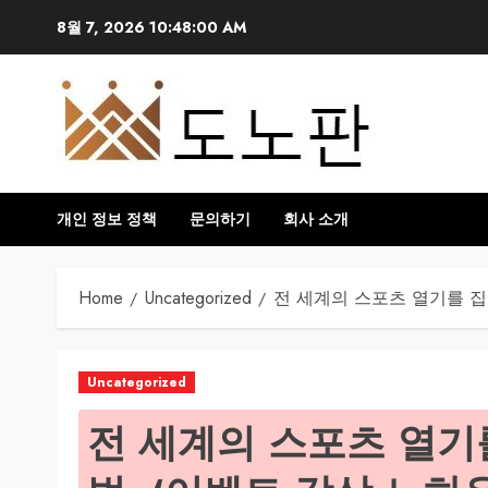
Skip
8월 7, 2026
10:48:01 AM
to
content
개인 정보 정책
문의하기
회사 소개
Home
Uncategorized
전 세계의 스포츠 열기를 집
Uncategorized
전 세계의 스포츠 열기