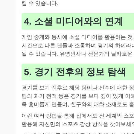
킬 수 있습니다.
4. 소셜 미디어와의 연계
게임 중계와 동시에 소셜 미디어를 활용하는 것
시간으로 다른 팬들과 소통하며 경기의 하이라
될 수 있습니다. 유명인사나 전문가의 날카로운
5. 경기 전후의 정보 탐색
경기를 보기 전후로 해당 팀이나 선수에 대한 정
팀의 과거 전적 등은 경기를 보다 깊이 있게 이
욱 흥미롭게 만들며, 친구와의 대화 소재로도 
이런 여러 방법을 통해 집에서도 전 세계의 스포
활용해 자신만의 스포츠 감상 방식을 찾아보세요