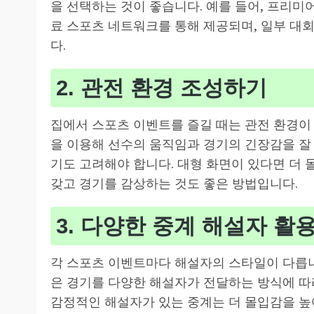
을 선택하는 것이 좋습니다. 예를 들어, 프리미
료 스포츠 네트워크를 통해 제공되며, 일부 대
다.
2. 관전 환경 조성하기
집에서 스포츠 이벤트를 즐길 때는 관전 환경이
을 이용해 선수의 움직임과 경기의 긴장감을 잘 
기도 고려해야 합니다. 대형 화면이 있다면 더 
갖고 경기를 감상하는 것도 좋은 방법입니다.
3. 다양한 중계 해설자 활
각 스포츠 이벤트마다 해설자의 스타일이 다릅니
은 경기를 다양한 해설자가 전달하는 방식에 따라
감정적인 해설자가 있는 중계는 더 몰입감을 높여