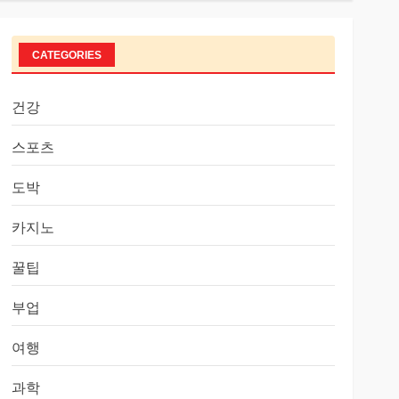
CATEGORIES
건강
스포츠
도박
카지노
꿀팁
부업
여행
과학