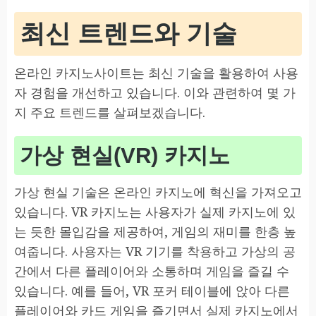
최신 트렌드와 기술
온라인 카지노사이트는 최신 기술을 활용하여 사용
자 경험을 개선하고 있습니다. 이와 관련하여 몇 가
지 주요 트렌드를 살펴보겠습니다.
가상 현실(VR) 카지노
가상 현실 기술은 온라인 카지노에 혁신을 가져오고
있습니다. VR 카지노는 사용자가 실제 카지노에 있
는 듯한 몰입감을 제공하여, 게임의 재미를 한층 높
여줍니다. 사용자는 VR 기기를 착용하고 가상의 공
간에서 다른 플레이어와 소통하며 게임을 즐길 수
있습니다. 예를 들어, VR 포커 테이블에 앉아 다른
플레이어와 카드 게임을 즐기면서 실제 카지노에서