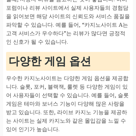
포럼이나 리뷰 사이트에서 실제 사용자들의 경험담
을 읽어보면 해당 사이트의 신뢰도와 서비스 품질을
파악할 수 있습니다. 예를 들어, “카지노사이트 A는
고객 서비스가 우수하다”는 리뷰가 많다면 긍정적
인 신호가 될 수 있습니다.
다양한 게임 옵션
우수한 카지노사이트는 다양한 게임 옵션을 제공합
니다. 슬롯, 포커, 블랙잭, 룰렛 등 다양한 게임이 있
어 사용자들이 선택할 수 있습니다. 예를 들어, 슬롯
게임은 테마와 보너스 기능이 다양해 많은 사랑을
받고 있습니다. 또한, 라이브 카지노 기능을 제공하
는 사이트는 실제 카지노와 같은 몰입감을 느낄 수
있어 인기가 높습니다.