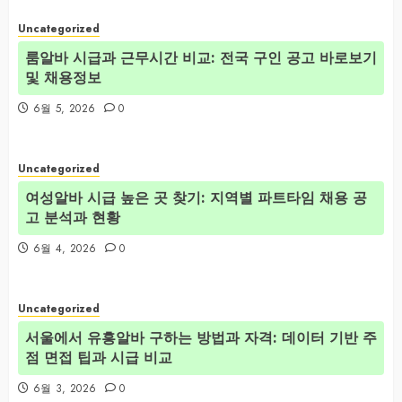
Uncategorized
룸알바 시급과 근무시간 비교: 전국 구인 공고 바로보기
및 채용정보
6월 5, 2026
0
Uncategorized
여성알바 시급 높은 곳 찾기: 지역별 파트타임 채용 공
고 분석과 현황
6월 4, 2026
0
Uncategorized
서울에서 유흥알바 구하는 방법과 자격: 데이터 기반 주
점 면접 팁과 시급 비교
6월 3, 2026
0