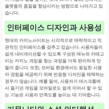
플랫폼의 품질을 향상시키는 방향으로 나아가고 있
습니다.
인터페이스 디자인과 사용성
현대의 카지노사이트는 시각적으로 매력적이고 직
관적인 인터페이스를 갖추고 있습니다. 사용자들이
쉽게 내비게이션할 수 있도록 구성된 메뉴와 카테고
리는 카지노 게임을 찾는 과정을 더욱 편리하게 만
들어 줍니다. 또한, 모바일 환경에서도 동일한 사용
자 경험을 제공하기 위해 반응형 디자인을 채택하는
경우가 많습니다. 예를 들어, 사용자가 데스크톱에
서 즐기던 게임을 모바일로도 쉽게 이어서 할 수 있
는 기능은 사용자 만족도를 높이는 데 기여합니다.