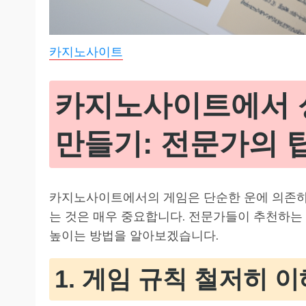
카지노사이트
카지노사이트에서 
만들기: 전문가의 
카지노사이트에서의 게임은 단순한 운에 의존하는
는 것은 매우 중요합니다. 전문가들이 추천하는
높이는 방법을 알아보겠습니다.
1. 게임 규칙 철저히 