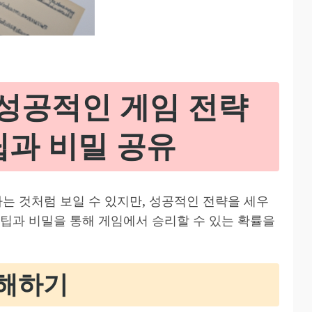
성공적인 게임 전략
팁과 비밀 공유
 것처럼 보일 수 있지만, 성공적인 전략을 세우
 팁과 비밀을 통해 게임에서 승리할 수 있는 확률을
이해하기