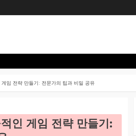
게임 전략 만들기: 전문가의 팁과 비밀 공유
적인 게임 전략 만들기: