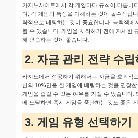
카지노사이트에서 각 게임마다 규칙이 다릅니다. 
며, 각 게임의 특성을 이해하는 것이 필수적입니
략적으로 베팅하는 것이 중요합니다. 블랙잭에
될 수 있습니다. 게임을 시작하기 전에 자세한 
해 연습하는 것이 좋습니다.
2. 자금 관리 전략 수
카지노에서 성공하기 위해서는 자금을 효과적으로
산의 10%만을 한 게임에 베팅하는 것을 권장합니
게임을 즐길 수 있는 여유를 가질 수 있습니다.
에 도달하면 즉시 게임을 중단하는 것도 좋은 
3. 게임 유형 선택하기