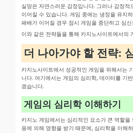
실망은 자연스러운 감정입니다. 그러나 감정적
이어질 수 있습니다. 게임 중에는 냉정을 유지하
패배가 이어질 경우 잠시 게임을 중단하고 심신
이와 같은 전략들을 통해 카지노사이트에서의 게
더 나아가야 할 전략: 
카지노사이트에서 성공적인 게임을 위해서는 기
니다. 여기에서는 게임의 심리학, 데이터를 기
겠습니다.
게임의 심리학 이해하기
카지노 게임에서는 심리적인 요소가 큰 역할을 
응에 의해 영향을 받기 때문에, 심리학을 이해하