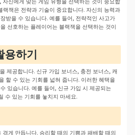
 자신에게 맞는 게임 유형을 선택하는 것이 중요합
 블랙잭은 전략과 기술이 중요합니다. 자신의 능력과
장받을 수 있습니다. 예를 들어, 전략적인 사고가
것을 선호하는 플레이어는 블랙잭을 선택하는 것이
 활용하기
제공합니다. 신규 가입 보너스, 충전 보너스, 캐
 할 수 있는 기회를 넓혀 줍니다. 이러한 혜택을
수 있습니다. 예를 들어, 신규 가입 시 제공되는
릴 수 있는 기회를 놓치지 마세요.
겪게 만듭니다. 승리할 때의 기쁨과 패배할 때의