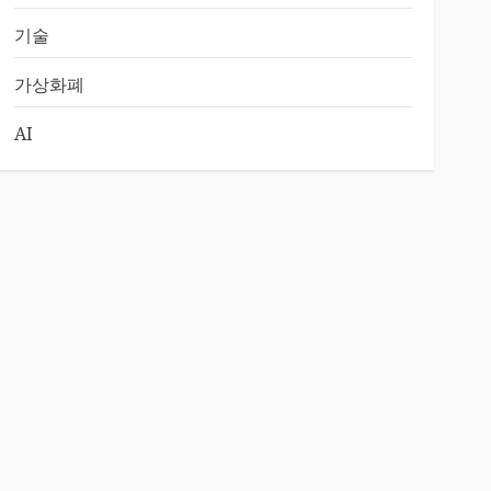
기술
가상화폐
AI