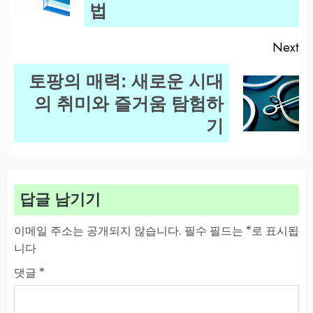
po
법
Next
토팡의 매력: 새로운 시대
Next
의 취미와 즐거움 탐험하
post:
기
답글 남기기
이메일 주소는 공개되지 않습니다.
필수 필드는
*
로 표시됩
니다
댓글
*