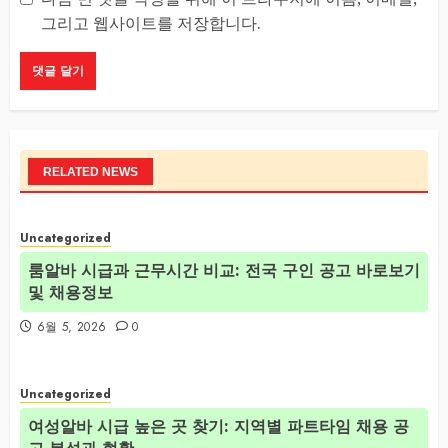
그리고 웹사이트를 저장합니다.
RELATED NEWS
Uncategorized
룸알바 시급과 근무시간 비교: 전국 구인 공고 바로보기
및 채용정보
6월 5, 2026
0
Uncategorized
여성알바 시급 높은 곳 찾기: 지역별 파트타임 채용 공