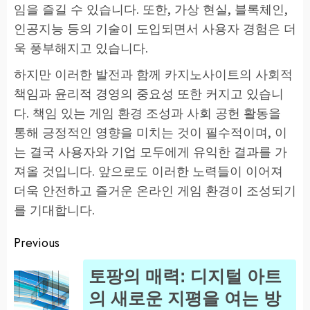
임을 즐길 수 있습니다. 또한, 가상 현실, 블록체인,
인공지능 등의 기술이 도입되면서 사용자 경험은 더
욱 풍부해지고 있습니다.
하지만 이러한 발전과 함께 카지노사이트의 사회적
책임과 윤리적 경영의 중요성 또한 커지고 있습니
다. 책임 있는 게임 환경 조성과 사회 공헌 활동을
통해 긍정적인 영향을 미치는 것이 필수적이며, 이
는 결국 사용자와 기업 모두에게 유익한 결과를 가
져올 것입니다. 앞으로도 이러한 노력들이 이어져
더욱 안전하고 즐거운 온라인 게임 환경이 조성되기
를 기대합니다.
Previous
Post
토팡의 매력: 디지털 아트
navigation
Pr
의 새로운 지평을 여는 방