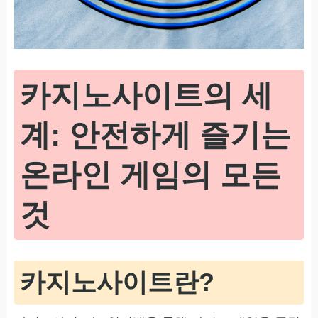
카지노사이트의 세
계: 안전하게 즐기는
온라인 게임의 모든
것
카지노사이트란?