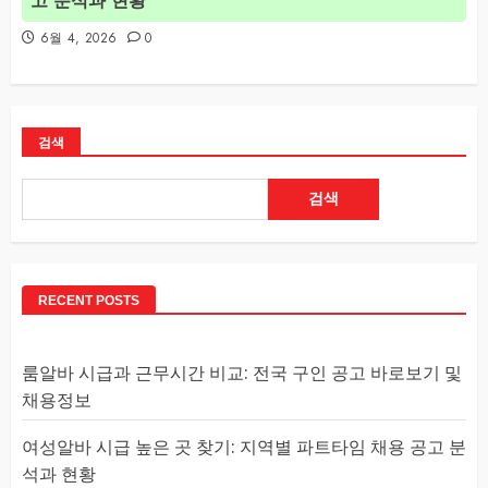
고 분석과 현황
6월 4, 2026
0
검색
검색
RECENT POSTS
룸알바 시급과 근무시간 비교: 전국 구인 공고 바로보기 및
채용정보
여성알바 시급 높은 곳 찾기: 지역별 파트타임 채용 공고 분
석과 현황