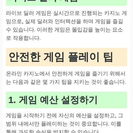
라이브 딜러 게임은 실시간으로 진행되는 카지노 게
임으로, 실제 딜러와 인터랙션을 하며 게임을 즐길
수 있습니다. 이러한 게임은 몰입감을 높이는 요소
로 작용합니다.
안전한 게임 플레이 팁
온라인 카지노에서 안전하게 게임을 즐기기 위해서
는 다음과 같은 몇 가지 팁을 지키는 것이 좋습니다.
1. 게임 예산 설정하기
게임을 시작하기 전에 자신의 예산을 설정하고, 그
범위 내에서만 플레이하는 것이 중요합니다. 이를
통해 과도한 손실을 방지할 수 있습니다.