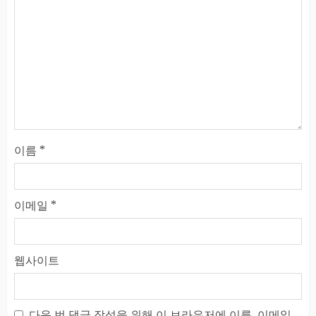
이름
*
이메일
*
웹사이트
다음 번 댓글 작성을 위해 이 브라우저에 이름, 이메일,