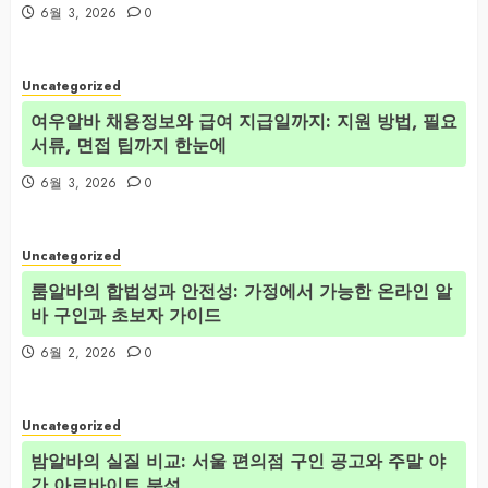
6월 3, 2026
0
Uncategorized
여우알바 채용정보와 급여 지급일까지: 지원 방법, 필요
서류, 면접 팁까지 한눈에
6월 3, 2026
0
Uncategorized
룸알바의 합법성과 안전성: 가정에서 가능한 온라인 알
바 구인과 초보자 가이드
6월 2, 2026
0
Uncategorized
밤알바의 실질 비교: 서울 편의점 구인 공고와 주말 야
간 아르바이트 분석