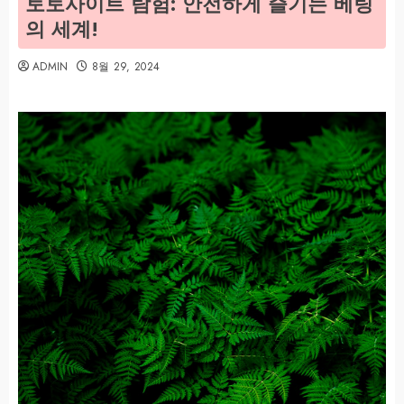
토토사이트 탐험: 안전하게 즐기는 베팅
의 세계!
ADMIN
8월 29, 2024