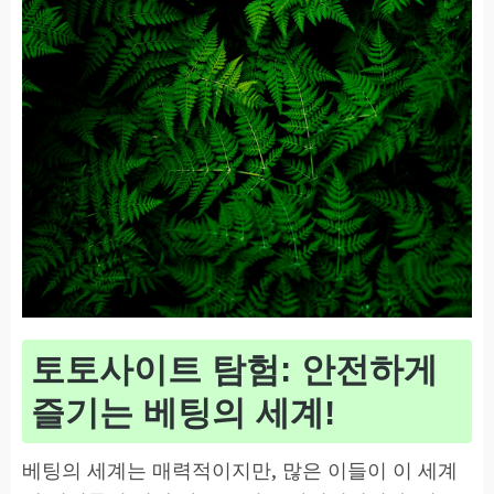
토토사이트 탐험: 안전하게
즐기는 베팅의 세계!
베팅의 세계는 매력적이지만, 많은 이들이 이 세계