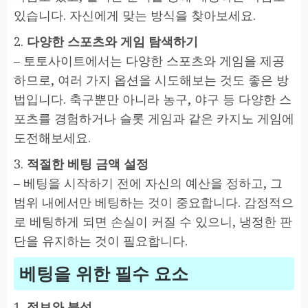
있습니다. 자신에게 맞는 방식을 찾아보세요.
2.
다양한 스포츠와 게임 탐색하기
– 토토사이트에서는 다양한 스포츠와 게임을 제공
하므로, 여러 가지 옵션을 시도해보는 것도 좋은 방
법입니다. 축구뿐만 아니라 농구, 야구 등 다양한 스
포츠를 경험하거나 슬롯 게임과 같은 카지노 게임에
도전해보세요.
3.
적절한 베팅 금액 설정
– 베팅을 시작하기 전에 자신의 예산을 정하고, 그
범위 내에서만 베팅하는 것이 중요합니다. 감정적으
로 베팅하게 되면 손실이 커질 수 있으니, 냉정한 판
단을 유지하는 것이 필요합니다.
베팅을 위한 필수 요소
1.
정보와 분석