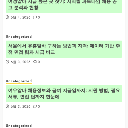
여성알바 시급 높은 곳 찾기: 지역별 파트타임 채용 공
고 분석과 현황
6월 4, 2026
0
Uncategorized
서울에서 유흥알바 구하는 방법과 자격: 데이터 기반 주
점 면접 팁과 시급 비교
6월 3, 2026
0
Uncategorized
여우알바 채용정보와 급여 지급일까지: 지원 방법, 필요
서류, 면접 팁까지 한눈에
6월 3, 2026
0
Uncategorized