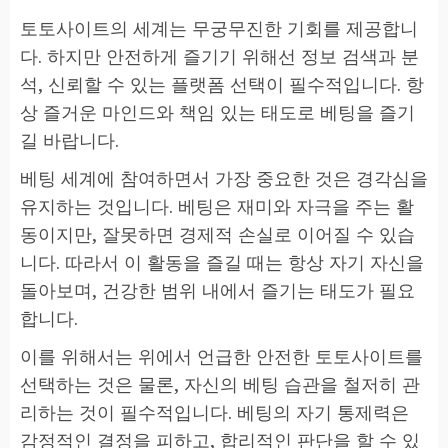
토토사이트의 세계는 무궁무진한 기회를 제공합니
다. 하지만 안전하게 즐기기 위해선 정보 검색과 분
석, 신뢰할 수 있는 플랫폼 선택이 필수적입니다. 항
상 즐거운 마인드와 책임 있는 태도로 베팅을 즐기
길 바랍니다.
베팅 세계에 참여하면서 가장 중요한 것은 경각심을
유지하는 것입니다. 베팅은 재미와 자극을 주는 활
동이지만, 잘못하면 경제적 손실로 이어질 수 있습
니다. 따라서 이 활동을 즐길 때는 항상 자기 자신을
돌아보며, 건강한 범위 내에서 즐기는 태도가 필요
합니다.
이를 위해서는 위에서 언급한 안전한 토토사이트를
선택하는 것은 물론, 자신의 베팅 습관을 철저히 관
리하는 것이 필수적입니다. 베팅의 자기 통제력은
감정적인 결정을 피하고, 합리적인 판단을 할 수 있