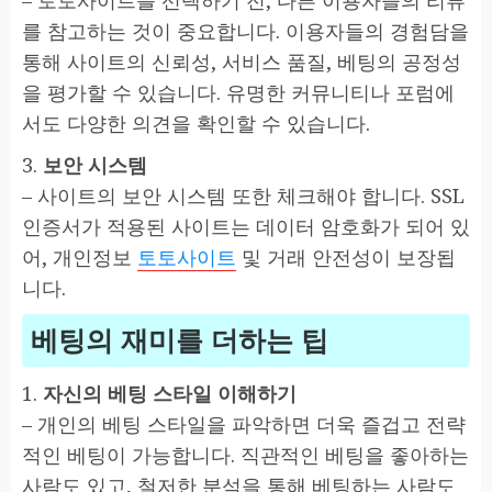
를 참고하는 것이 중요합니다. 이용자들의 경험담을
통해 사이트의 신뢰성, 서비스 품질, 베팅의 공정성
을 평가할 수 있습니다. 유명한 커뮤니티나 포럼에
서도 다양한 의견을 확인할 수 있습니다.
3.
보안 시스템
– 사이트의 보안 시스템 또한 체크해야 합니다. SSL
인증서가 적용된 사이트는 데이터 암호화가 되어 있
어, 개인정보
토토사이트
및 거래 안전성이 보장됩
니다.
베팅의 재미를 더하는 팁
1.
자신의 베팅 스타일 이해하기
– 개인의 베팅 스타일을 파악하면 더욱 즐겁고 전략
적인 베팅이 가능합니다. 직관적인 베팅을 좋아하는
사람도 있고, 철저한 분석을 통해 베팅하는 사람도