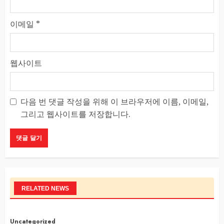
이메일
*
웹사이트
다음 번 댓글 작성을 위해 이 브라우저에 이름, 이메일,
그리고 웹사이트를 저장합니다.
RELATED NEWS
Uncategorized