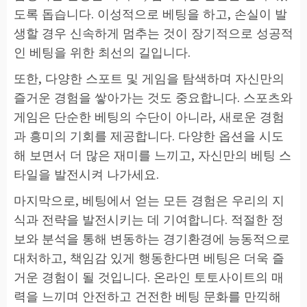
도록 돕습니다. 이성적으로 베팅을 하고, 손실이 발
생할 경우 신속하게 멈추는 것이 장기적으로 성공적
인 베팅을 위한 최선의 길입니다.
또한, 다양한 스포트 및 게임을 탐색하며 자신만의
즐거운 경험을 쌓아가는 것도 중요합니다. 스포츠와
게임은 단순한 베팅의 수단이 아니라, 새로운 경험
과 흥미의 기회를 제공합니다. 다양한 옵션을 시도
해 보면서 더 많은 재미를 느끼고, 자신만의 베팅 스
타일을 발전시켜 나가세요.
마지막으로, 베팅에서 얻는 모든 경험은 우리의 지
식과 전략을 발전시키는 데 기여합니다. 적절한 정
보와 분석을 통해 변동하는 경기환경에 능동적으로
대처하고, 책임감 있게 행동한다면 베팅은 더욱 즐
거운 경험이 될 것입니다. 온라인 토토사이트의 매
력을 느끼며 안전하고 건전한 베팅 문화를 만끽해