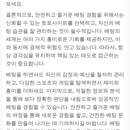
보세요.
결론적으로, 안전하고 즐거운 베팅 경험을 위해서는
신뢰할 수 있는 토토사이트를 선택하고, 자신의 베
팅 습관을 잘 관리하는 것이 필수적입니다. 베팅의
세계는 여러 가지 흥미로운 기회를 제공하지만, 이
와 동시에 경제적 위험도 안고 있습니다. 따라서, 항
상 경각심을 유지하며 책임 있는 태도로 접근하는
것이 중요합니다.
베팅을 하면서도 자신의 감정과 예산을 철저히 관리
하고, 다양한 스포츠와 게임을 탐색하면서 재미와
흥미를 더하세요. 마지막으로, 적절한 정보와 분석
을 통해 보다 정확한 판단을 내림으로써 성공적인
베팅을 경험할 수 있습니다. 안전하고 즐거운 베팅
의 여정을 통해 새로운 경험을 쌓고, 건전한 베팅 문
화를 만들어 나가는 데 기여하시길 바랍니다. 베팅