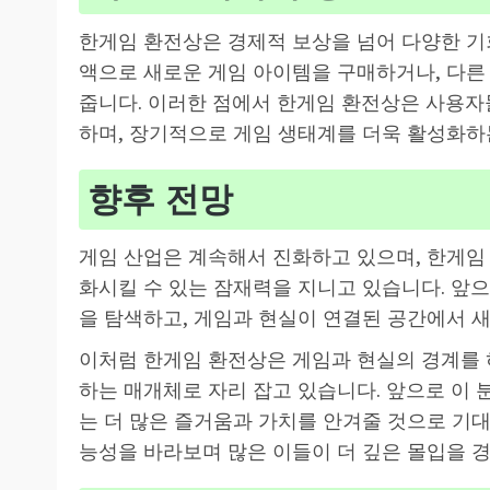
한게임 환전상은 경제적 보상을 넘어 다양한 기
액으로 새로운 게임 아이템을 구매하거나, 다른
줍니다. 이러한 점에서 한게임 환전상은 사용자
하며, 장기적으로 게임 생태계를 더욱 활성화하
향후 전망
게임 산업은 계속해서 진화하고 있으며, 한게임
화시킬 수 있는 잠재력을 지니고 있습니다. 앞
을 탐색하고, 게임과 현실이 연결된 공간에서 새
이처럼 한게임 환전상은 게임과 현실의 경계를 
하는 매개체로 자리 잡고 있습니다. 앞으로 이
는 더 많은 즐거움과 가치를 안겨줄 것으로 기대
능성을 바라보며 많은 이들이 더 깊은 몰입을 경