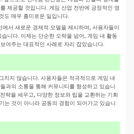
를 제공할 것입니다. 게임 산업 전반에 긍정적인 영
것도 매우 흥미로운 일입니다.
선에서 새로운 경제적 모델을 제시하며, 사용자들이
있습니다. 이제는 단순한 오락을 넘어, 게임 내 활동
 보여주는 대표적인 사례로 자리 잡았습니다.
그치지 않습니다. 사용자들은 적극적으로 게임 내
자들과의 소통을 통해 커뮤니티를 형성하고 있습니
 전략을 세우고, 다양한 정보와 팁을 교환하는 기회
 즐기는 것이 아니라 공동의 경험이 되어가고 있습니