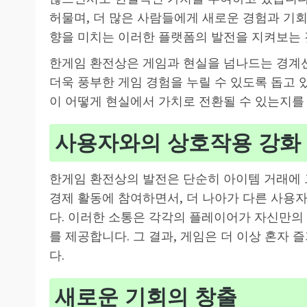
허물며, 더 많은 사람들에게 새로운 경험과 기회
향을 미치는 이러한 플랫폼의 발전을 지켜보는 
한게임 환전상은 게임과 현실을 넘나드는 경계
더욱 풍부한 게임 경험을 누릴 수 있도록 돕고 
이 어떻게 현실에서 가치로 전환될 수 있는지를
사용자와의 상호작용 강화
한게임 환전상의 발전은 단순히 아이템 거래에 
경제 활동에 참여하면서, 더 나아가 다른 사용
다. 이러한 소통은 각각의 플레이어가 자신만의
를 제공합니다. 그 결과, 게임은 더 이상 혼자
다.
새로운 기회의 창출