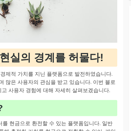
 현실의 경계를 허물다!
 경제적 가치를 지닌 플랫폼으로 발전하였습니다.
며 많은 사용자의 관심을 받고 있습니다. 이번 블로
그리고 사용자 경험에 대해 자세히 살펴보겠습니다.
?
를 현금으로 환전할 수 있는 플랫폼입니다. 일반