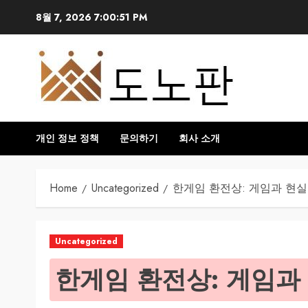
Skip
8월 7, 2026
7:00:52 PM
to
content
개인 정보 정책
문의하기
회사 소개
Home
Uncategorized
한게임 환전상: 게임과 현실
Uncategorized
한게임 환전상: 게임과