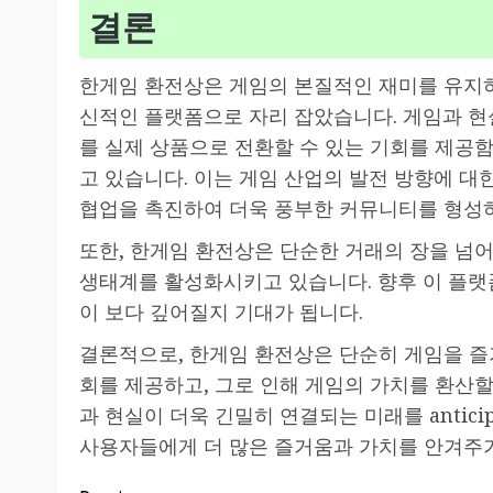
결론
한게임 환전상은 게임의 본질적인 재미를 유지
신적인 플랫폼으로 자리 잡았습니다. 게임과 현
를 실제 상품으로 전환할 수 있는 기회를 제공
고 있습니다. 이는 게임 산업의 발전 방향에 대
협업을 촉진하여 더욱 풍부한 커뮤니티를 형성
또한, 한게임 환전상은 단순한 거래의 장을 넘
생태계를 활성화시키고 있습니다. 향후 이 플랫
이 보다 깊어질지 기대가 됩니다.
결론적으로, 한게임 환전상은 단순히 게임을 즐
회를 제공하고, 그로 인해 게임의 가치를 환산할
과 현실이 더욱 긴밀히 연결되는 미래를 anticip
사용자들에게 더 많은 즐거움과 가치를 안겨주