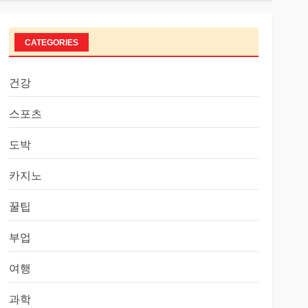
CATEGORIES
건강
스포츠
도박
카지노
꿀팁
부업
여행
과학