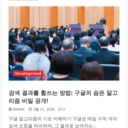
Uncategorized
검색 결과를 휩쓰는 방법: 구글의 숨은 알고
리즘 비밀 공개!
ADMIN
2월 21, 2025
0
구글 알고리즘의 기초 이해하기 구글은 매일 수억 개의
검색 요청을 처리하며, 그 결과로 보여지는...