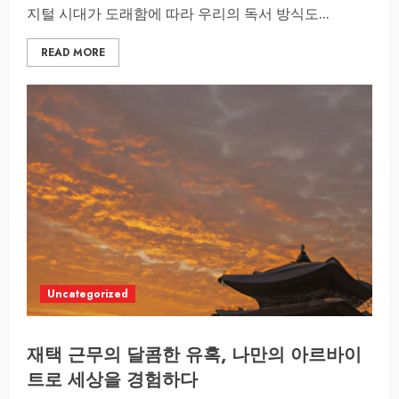
지털 시대가 도래함에 따라 우리의 독서 방식도...
READ MORE
Uncategorized
재택 근무의 달콤한 유혹, 나만의 아르바이
트로 세상을 경험하다