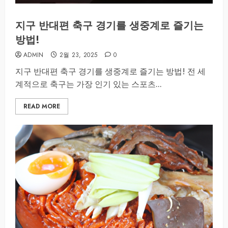
지구 반대편 축구 경기를 생중계로 즐기는
방법!
ADMIN
2월 23, 2025
0
지구 반대편 축구 경기를 생중계로 즐기는 방법! 전 세
계적으로 축구는 가장 인기 있는 스포츠...
READ MORE