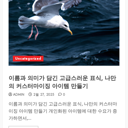
Uncategorized
이름과 의미가 담긴 고급스러운 표식, 나만
의 커스터마이징 아이템 만들기
ADMIN
2월 27, 2025
0
이름과 의미가 담긴 고급스러운 표식, 나만의 커스터마
이징 아이템 만들기 개인화된 아이템에 대한 수요가 증
가하면서,...