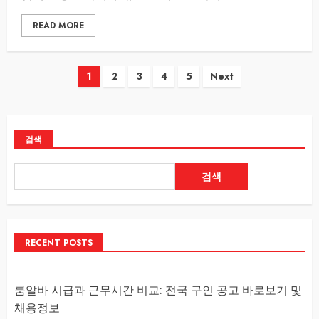
READ MORE
글
1
2
3
4
5
Next
페
이
검색
지
검색
매
김
RECENT POSTS
룸알바 시급과 근무시간 비교: 전국 구인 공고 바로보기 및
채용정보