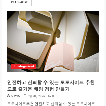
READ MORE
Uncategorized
안전하고 신뢰할 수 있는 토토사이트 추천
으로 즐거운 배팅 경험 만들기
ADMIN
5월 31, 2025
0
토토사이트추천 안전하고 신뢰할 수 있는 토토사이트