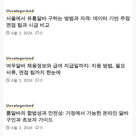
Uncategorized
서울에서 유흥알바 구하는 방법과 자격: 데이터 기반 주점
면접 팁과 시급 비교
6월 3, 2026
0
Uncategorized
여우알바 채용정보와 급여 지급일까지: 지원 방법, 필요
서류, 면접 팁까지 한눈에
6월 3, 2026
0
Uncategorized
룸알바의 합법성과 안전성: 가정에서 가능한 온라인 알바
구인과 초보자 가이드
6월 2, 2026
0