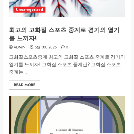
Uncategorized
최고의 고화질 스포츠 중계로 경기의 열기
를 느끼자!
ADMIN
5월 30, 2025
0
고화질스포츠중계 최고의 고화질 스포츠 중계로 경기의
열기를 느끼자! 고화질 스포츠 중계란? 고화질 스포츠
중계는...
READ MORE