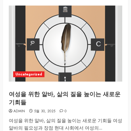
Uncategorized
여성을 위한 알바, 삶의 질을 높이는 새로운
기회들
ADMIN
5월 30, 2025
0
여성을 위한 알바, 삶의 질을 높이는 새로운 기회들 여성
알바의 필요성과 장점 현대 사회에서 여성의...