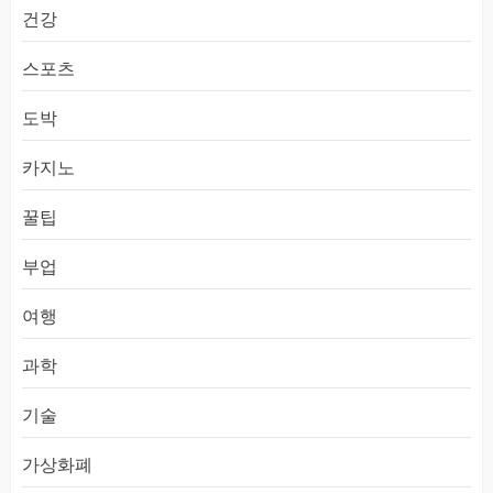
건강
스포츠
도박
카지노
꿀팁
부업
여행
과학
기술
가상화폐