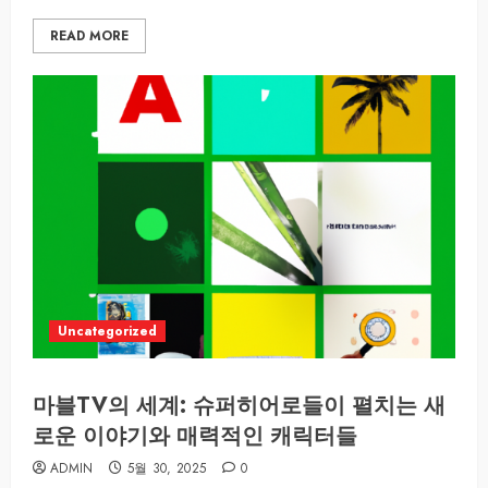
READ MORE
Uncategorized
마블TV의 세계: 슈퍼히어로들이 펼치는 새
로운 이야기와 매력적인 캐릭터들
ADMIN
5월 30, 2025
0