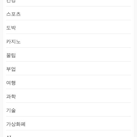
건강
스포츠
도박
카지노
꿀팁
부업
여행
과학
기술
가상화폐