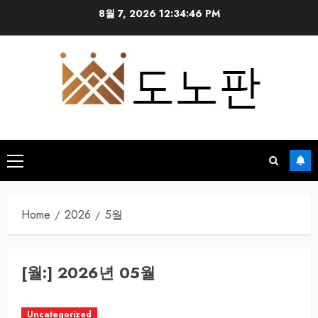
Skip
8월 7, 2026
12:34:46 PM
to
content
Primary
Menu
Home
2026
5월
[월:]
2026년 05월
Uncategorized