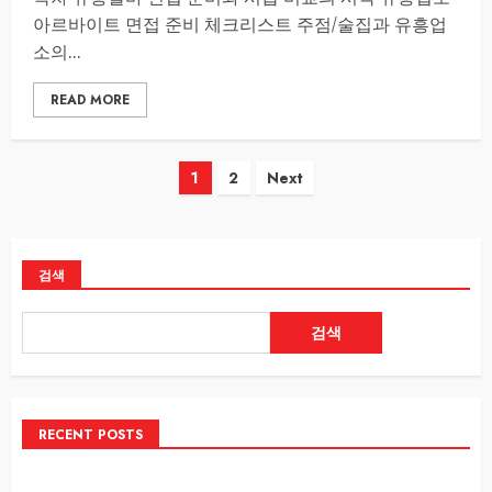
아르바이트 면접 준비 체크리스트 주점/술집과 유흥업
소의...
READ MORE
글
1
2
Next
페
이
검색
지
검색
매
김
RECENT POSTS