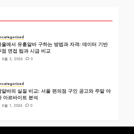
ncategorized
서울에서 유흥알바 구하는 방법과 자격: 데이터 기반
주점 면접 팁과 시급 비교
6월 3, 2026
0
ncategorized
밤알바의 실질 비교: 서울 편의점 구인 공고와 주말 야
간 아르바이트 분석
6월 1, 2026
0