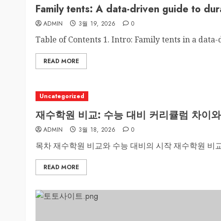
Family tents: A data-driven guide to du
ADMIN
3월 19, 2026
0
Table of Contents 1. Intro: Family tents in a data-d
READ MORE
Uncategorized
재수학원 비교: 수능 대비 커리큘럼 차이와
ADMIN
3월 18, 2026
0
목차 재수학원 비교와 수능 대비의 시작 재수학원 비교 
READ MORE