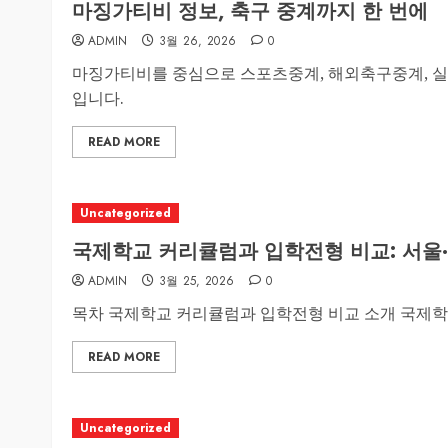
마징가티비 정보, 축구 중계까지 한 번에
ADMIN
3월 26, 2026
0
마징가티비를 중심으로 스포츠중계, 해외축구중계, 
입니다.
READ MORE
Uncategorized
국제학교 커리큘럼과 입학전형 비교: 서울
ADMIN
3월 25, 2026
0
목차 국제학교 커리큘럼과 입학전형 비교 소개 국제학교
READ MORE
Uncategorized