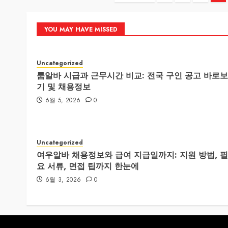
페
YOU MAY HAVE MISSED
이
지
Uncategorized
매
룸알바 시급과 근무시간 비교: 전국 구인 공고 바로보
기 및 채용정보
김
6월 5, 2026
0
Uncategorized
여우알바 채용정보와 급여 지급일까지: 지원 방법, 필
요 서류, 면접 팁까지 한눈에
6월 3, 2026
0