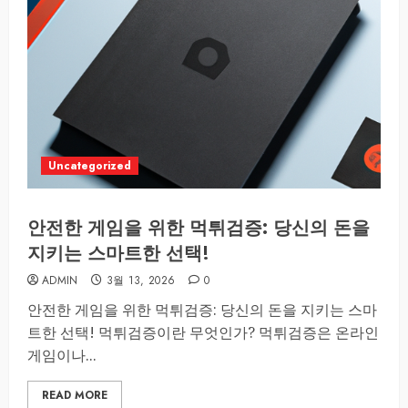
Uncategorized
안전한 게임을 위한 먹튀검증: 당신의 돈을
지키는 스마트한 선택!
ADMIN
3월 13, 2026
0
안전한 게임을 위한 먹튀검증: 당신의 돈을 지키는 스마
트한 선택! 먹튀검증이란 무엇인가? 먹튀검증은 온라인
게임이나...
READ MORE