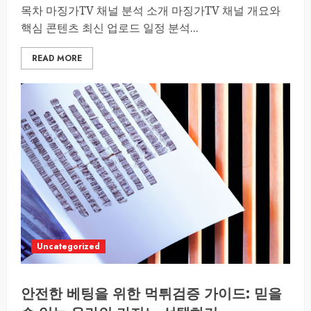
목차 마징가TV 채널 분석 소개 마징가TV 채널 개요와
핵심 콘텐츠 최신 업로드 일정 분석...
READ MORE
Uncategorized
안전한 베팅을 위한 먹튀검증 가이드: 믿을