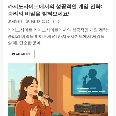
카지노사이트에서의 성공적인 게임 전략:
승리의 비밀을 밝혀보세요!
ADMIN
3월 15, 2026
0
카지노사이트 카지노사이트에서의 성공적인 게임 전략:
승리의 비밀을 밝혀보세요! 카지노사이트에서 게임을
할 때, 단순한 운에...
READ MORE