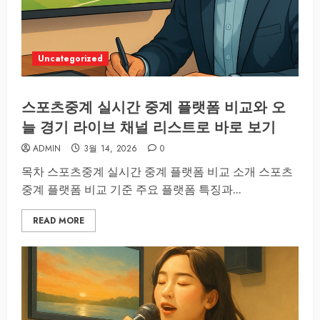
Uncategorized
스포츠중계 실시간 중계 플랫폼 비교와 오
늘 경기 라이브 채널 리스트로 바로 보기
ADMIN
3월 14, 2026
0
목차 스포츠중계 실시간 중계 플랫폼 비교 소개 스포츠
중계 플랫폼 비교 기준 주요 플랫폼 특징과...
READ MORE