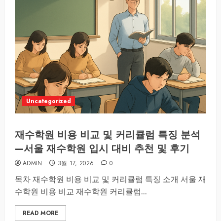
Uncategorized
재수학원 비용 비교 및 커리큘럼 특징 분석
—서울 재수학원 입시 대비 추천 및 후기
ADMIN
3월 17, 2026
0
목차 재수학원 비용 비교 및 커리큘럼 특징 소개 서울 재
수학원 비용 비교 재수학원 커리큘럼...
READ MORE