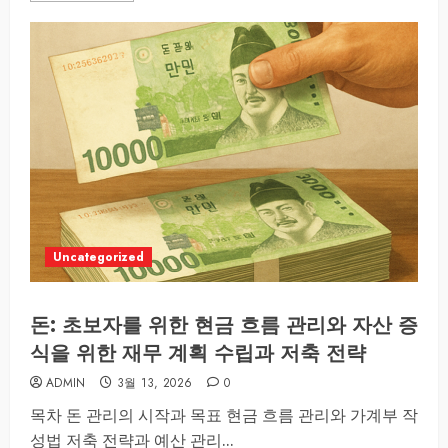
Uncategorized
돈: 초보자를 위한 현금 흐름 관리와 자산 증
식을 위한 재무 계획 수립과 저축 전략
ADMIN
3월 13, 2026
0
목차 돈 관리의 시작과 목표 현금 흐름 관리와 가계부 작
성법 저축 전략과 예산 관리...