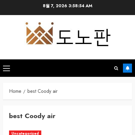
Skip
8월 7, 2026
3:58:54 AM
to
content
Primary
Menu
Home
best Coody air
best Coody air
Uncategorized