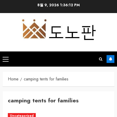
Skip
8월 9, 2026
1:36:12 PM
to
content
Primary
Menu
Home
camping tents for families
camping tents for families
Uncategorized