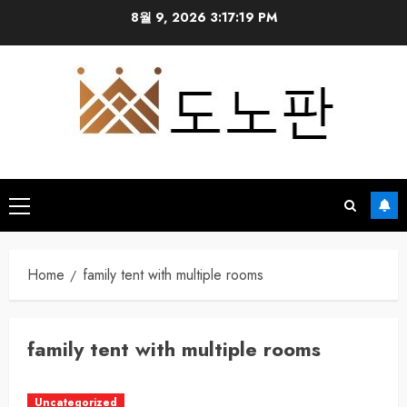
Skip
8월 9, 2026
3:17:19 PM
to
content
Primary
Menu
Home
family tent with multiple rooms
family tent with multiple rooms
Uncategorized