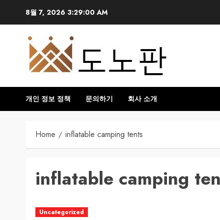
Skip
8월 7, 2026
3:29:01 AM
to
content
개인 정보 정책
문의하기
회사 소개
Home
inflatable camping tents
inflatable camping ten
Uncategorized