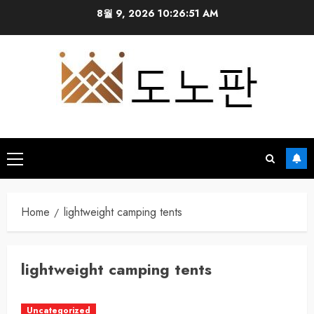
Skip
8월 9, 2026
10:26:51 AM
to
content
Primary
Menu
Home
lightweight camping tents
lightweight camping tents
Uncategorized