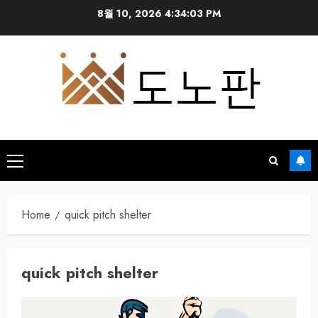
Skip
8월 10, 2026
4:34:03 PM
to
content
Primary
Menu
Home
quick pitch shelter
quick pitch shelter