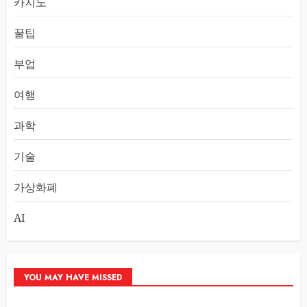
카지노
꿀팁
부업
여행
과학
기술
가상화폐
AI
YOU MAY HAVE MISSED