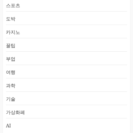
스포츠
도박
카지노
꿀팁
부업
여행
과학
기술
가상화폐
AI