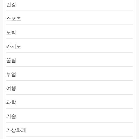
건강
스포츠
도박
카지노
꿀팁
부업
여행
과학
기술
가상화폐