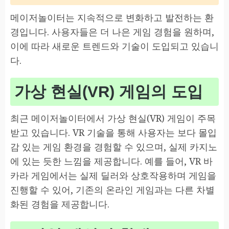
메이저놀이터는 지속적으로 변화하고 발전하는 환
경입니다. 사용자들은 더 나은 게임 경험을 원하며,
이에 따라 새로운 트렌드와 기술이 도입되고 있습니
다.
가상 현실(VR) 게임의 도입
최근 메이저놀이터에서 가상 현실(VR) 게임이 주목
받고 있습니다. VR 기술을 통해 사용자는 보다 몰입
감 있는 게임 환경을 경험할 수 있으며, 실제 카지노
에 있는 듯한 느낌을 제공합니다. 예를 들어, VR 바
카라 게임에서는 실제 딜러와 상호작용하며 게임을
진행할 수 있어, 기존의 온라인 게임과는 다른 차별
화된 경험을 제공합니다.