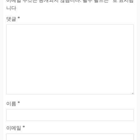
니다
댓글
*
이름
*
이메일
*