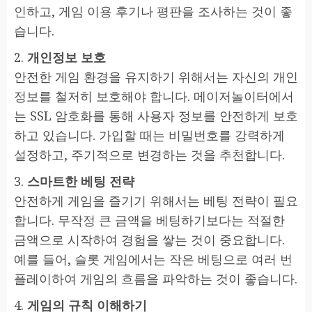
인하고, 게임 이용 후기나 평판을 조사하는 것이 좋
습니다.
2.
개인정보 보호
안전한 게임 환경을 유지하기 위해서는 자신의 개인
정보를 철저히 보호해야 합니다. 메이저놀이터에서
는 SSL 암호화를 통해 사용자 정보를 안전하게 보호
하고 있습니다. 가입할 때는 비밀번호를 강력하게
설정하고, 주기적으로 변경하는 것을 추천합니다.
3.
스마트한 베팅 전략
안전하게 게임을 즐기기 위해서는 베팅 전략이 필요
합니다. 무작정 큰 금액을 베팅하기보다는 적절한
금액으로 시작하여 경험을 쌓는 것이 중요합니다.
예를 들어, 슬롯 게임에서는 작은 베팅으로 여러 번
플레이하여 게임의 흐름을 파악하는 것이 좋습니다.
4.
게임의 규칙 이해하기