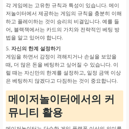
각 게임에는 고유한 규칙과 특성이 있습니다. 메이
저놀이터에서 제공하는 게임의 규칙을 충분히 이해
하고 플레이하는 것이 승리의 비결입니다. 예를 들
어, 블랙잭에서는 카드의 가치와 전략적인 베팅 방
법을 알고 있어야 합니다.
5.
자신의 한계 설정하기
게임을 하면서 감정이 격해지거나 손실을 보았을
때, 더 많은 돈을 베팅하고 싶어질 수 있습니다. 이
럴 때는 자신만의 한계를 설정하고, 일정 금액 이상
은 베팅하지 않겠다고 다짐하는 것이 중요합니다.
메이저놀이터에서의 커
뮤니티 활용
메이저놀이터는 단순한 게임 플랫폼 이상의 의미를