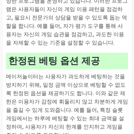
양한 프로그램을 운영하고 있습니다. 이러한 프로그
램은 사용자들이 자신의 게임 이용 패턴을 점검하
고, 필요시 전문가의 상담을 받을 수 있도록 돕는 역
할을 합니다. 예를 들어, 자가 평가 도구를 통해 사
용자는 자신의 게임 습관을 점검하고, 과도한 이용
을 자제할 수 있는 기준을 설정할 수 있습니다.
한정된 베팅 옵션 제공
메이저놀이터는 사용자가 과도하게 베팅하는 것을
방지하기 위해, 일정 금액 이상으로 베팅할 수 없도
록 한정된 옵션을 제공하기도 합니다. 이와 같은 제
한은 이용자가 감정에 휘둘리지 않고 차분하게 게임
을 즐길 수 있게 도와줍니다. 예를 들어, 특정 슬롯
게임에서는 하루에 베팅할 수 있는 최대 금액을 설
정하여, 사용자가 자신의 한계를 인지하고 게임을