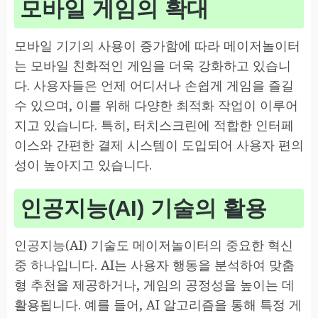
모바일 게임의 확대
모바일 기기의 사용이 증가함에 따라 메이저놀이터
는 모바일 친화적인 게임을 더욱 강화하고 있습니
다. 사용자들은 언제 어디서나 손쉽게 게임을 즐길
수 있으며, 이를 위해 다양한 최적화 작업이 이루어
지고 있습니다. 특히, 터치스크린에 적합한 인터페
이스와 간편한 결제 시스템이 도입되어 사용자 편의
성이 높아지고 있습니다.
인공지능(AI) 기술의 활용
인공지능(AI) 기술도 메이저놀이터의 중요한 혁신
중 하나입니다. AI는 사용자 행동을 분석하여 맞춤
형 추천을 제공하거나, 게임의 공정성을 높이는 데
활용됩니다. 예를 들어, AI 알고리즘을 통해 특정 게