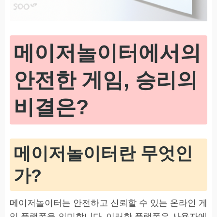
메이저놀이터에서의
안전한 게임, 승리의
비결은?
메이저놀이터란 무엇인
가?
메이저놀이터는 안전하고 신뢰할 수 있는 온라인 게
임 플랫폼을 의미합니다. 이러한 플랫폼은 사용자에