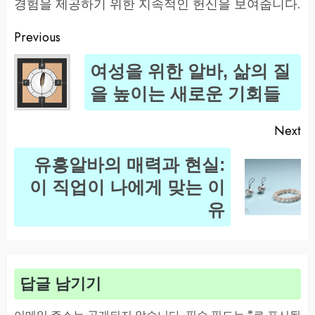
경험을 제공하기 위한 지속적인 헌신을 보여줍니다.
Previous
Post
여성을 위한 알바, 삶의 질
navigation
Pr
을 높이는 새로운 기회들
po
Next
유흥알바의 매력과 현실:
Next
이 직업이 나에게 맞는 이
post:
유
답글 남기기
이메일 주소는 공개되지 않습니다.
필수 필드는
*
로 표시됩