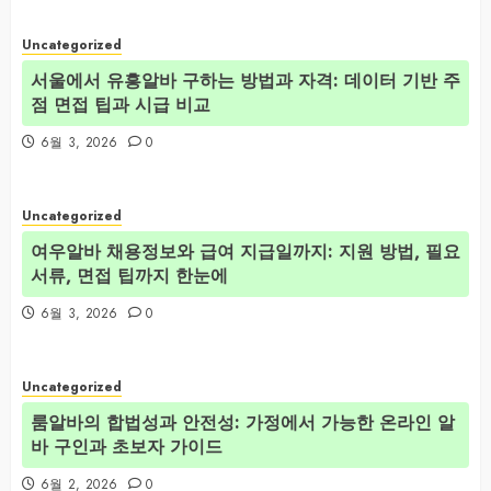
Uncategorized
서울에서 유흥알바 구하는 방법과 자격: 데이터 기반 주
점 면접 팁과 시급 비교
6월 3, 2026
0
Uncategorized
여우알바 채용정보와 급여 지급일까지: 지원 방법, 필요
서류, 면접 팁까지 한눈에
6월 3, 2026
0
Uncategorized
룸알바의 합법성과 안전성: 가정에서 가능한 온라인 알
바 구인과 초보자 가이드
6월 2, 2026
0