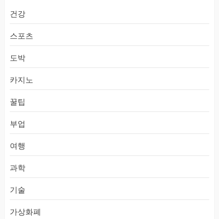
건강
스포츠
도박
카지노
꿀팁
부업
여행
과학
기술
가상화폐