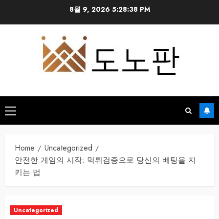
Skip
8월 9, 2026
5:28:39 PM
to
content
Primary
Menu
Home
Uncategorized
안전한 게임의 시작: 먹튀검증으로 당신의 베팅을 지
키는 법
Uncategorized