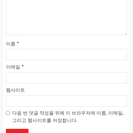
이름
*
이메일
*
웹사이트
다음 번 댓글 작성을 위해 이 브라우저에 이름, 이메일,
그리고 웹사이트를 저장합니다.