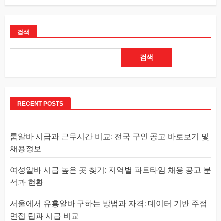
검색
검색
RECENT POSTS
룸알바 시급과 근무시간 비교: 전국 구인 공고 바로보기 및
채용정보
여성알바 시급 높은 곳 찾기: 지역별 파트타임 채용 공고 분
석과 현황
서울에서 유흥알바 구하는 방법과 자격: 데이터 기반 주점
면접 팁과 시급 비교