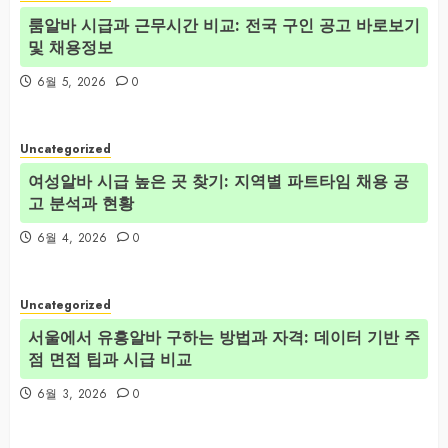
룸알바 시급과 근무시간 비교: 전국 구인 공고 바로보기
및 채용정보
6월 5, 2026
0
Uncategorized
여성알바 시급 높은 곳 찾기: 지역별 파트타임 채용 공
고 분석과 현황
6월 4, 2026
0
Uncategorized
서울에서 유흥알바 구하는 방법과 자격: 데이터 기반 주
점 면접 팁과 시급 비교
6월 3, 2026
0