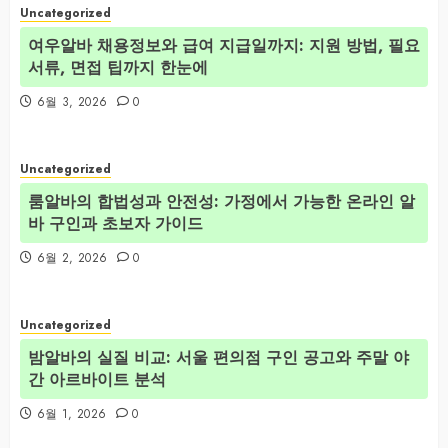
Uncategorized
여우알바 채용정보와 급여 지급일까지: 지원 방법, 필요
서류, 면접 팁까지 한눈에
6월 3, 2026
0
Uncategorized
룸알바의 합법성과 안전성: 가정에서 가능한 온라인 알
바 구인과 초보자 가이드
6월 2, 2026
0
Uncategorized
밤알바의 실질 비교: 서울 편의점 구인 공고와 주말 야
간 아르바이트 분석
6월 1, 2026
0