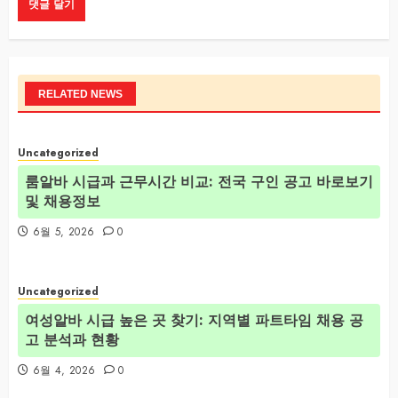
RELATED NEWS
Uncategorized
룸알바 시급과 근무시간 비교: 전국 구인 공고 바로보기
및 채용정보
6월 5, 2026
0
Uncategorized
여성알바 시급 높은 곳 찾기: 지역별 파트타임 채용 공
고 분석과 현황
6월 4, 2026
0