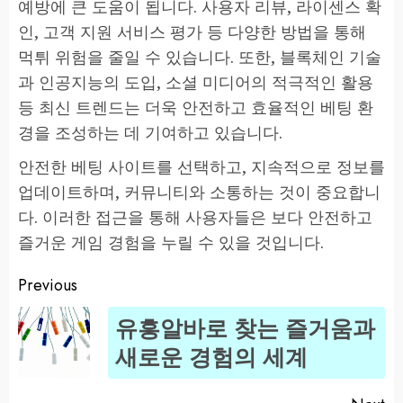
예방에 큰 도움이 됩니다. 사용자 리뷰, 라이센스 확
인, 고객 지원 서비스 평가 등 다양한 방법을 통해
먹튀 위험을 줄일 수 있습니다. 또한, 블록체인 기술
과 인공지능의 도입, 소셜 미디어의 적극적인 활용
등 최신 트렌드는 더욱 안전하고 효율적인 베팅 환
경을 조성하는 데 기여하고 있습니다.
안전한 베팅 사이트를 선택하고, 지속적으로 정보를
업데이트하며, 커뮤니티와 소통하는 것이 중요합니
다. 이러한 접근을 통해 사용자들은 보다 안전하고
즐거운 게임 경험을 누릴 수 있을 것입니다.
Previous
Post
유흥알바로 찾는 즐거움과
navigation
Pr
새로운 경험의 세계
po