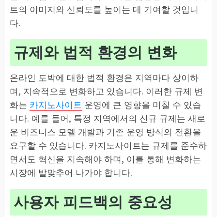
트의 이미지와 신뢰도를 높이는 데 기여할 것입니
다.
규제와 법적 환경의 변화
온라인 도박에 대한 법적 환경은 지역마다 상이하
며, 지속적으로 변화하고 있습니다. 이러한 규제 변
화는
카지노사이트
운영에 큰 영향을 미칠 수 있습
니다. 예를 들어, 특정 지역에서의 신규 규제는 새로
운 비즈니스 모델 개발과 기존 운영 방식의 전환을
요구할 수 있습니다. 카지노사이트는 규제를 준수하
면서도 혁신을 지속해야 하며, 이를 통해 변화하는
시장에 발맞추어 나가야 합니다.
사용자 피드백의 중요성