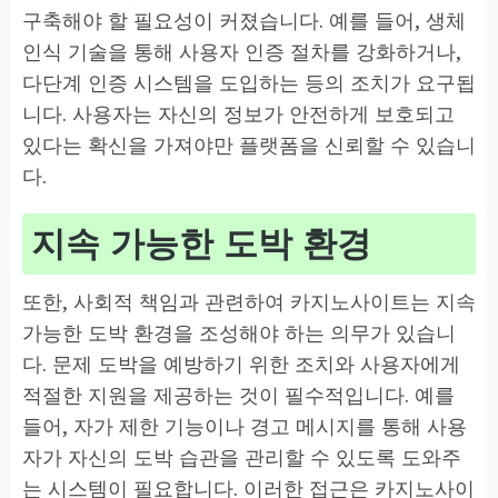
구축해야 할 필요성이 커졌습니다. 예를 들어, 생체
인식 기술을 통해 사용자 인증 절차를 강화하거나,
다단계 인증 시스템을 도입하는 등의 조치가 요구됩
니다. 사용자는 자신의 정보가 안전하게 보호되고
있다는 확신을 가져야만 플랫폼을 신뢰할 수 있습니
다.
지속 가능한 도박 환경
또한, 사회적 책임과 관련하여 카지노사이트는 지속
가능한 도박 환경을 조성해야 하는 의무가 있습니
다. 문제 도박을 예방하기 위한 조치와 사용자에게
적절한 지원을 제공하는 것이 필수적입니다. 예를
들어, 자가 제한 기능이나 경고 메시지를 통해 사용
자가 자신의 도박 습관을 관리할 수 있도록 도와주
는 시스템이 필요합니다. 이러한 접근은 카지노사이