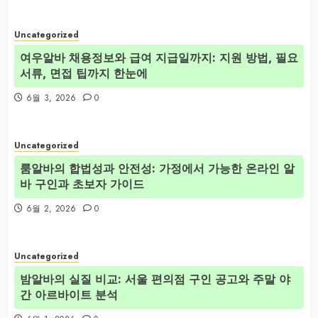
Uncategorized
여우알바 채용정보와 급여 지급일까지: 지원 방법, 필요
서류, 면접 팁까지 한눈에
6월 3, 2026
0
Uncategorized
룸알바의 합법성과 안전성: 가정에서 가능한 온라인 알
바 구인과 초보자 가이드
6월 2, 2026
0
Uncategorized
밤알바의 실질 비교: 서울 편의점 구인 공고와 주말 야
간 아르바이트 분석