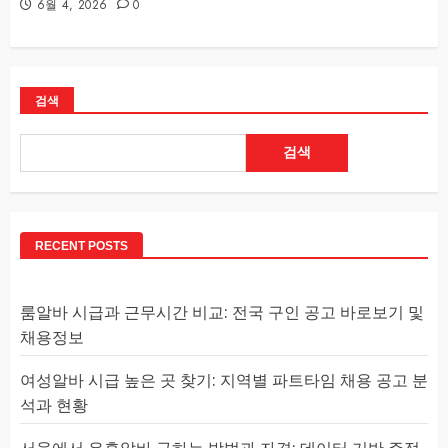
6월 4, 2026
0
검색
검색
RECENT POSTS
룸알바 시급과 근무시간 비교: 전국 구인 공고 바로보기 및
채용정보
여성알바 시급 높은 곳 찾기: 지역별 파트타임 채용 공고 분
석과 현황
서울에서 유흥알바 구하는 방법과 자격: 데이터 기반 주점