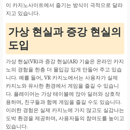
이 카지노사이트에서 즐기는 방식이 극적으로 달라
지고 있습니다.
가상 현실과 증강 현실의
도입
가상 현실(VR)과 증강 현실(AR) 기술은 온라인 카지
노의 경험을 한층 더 몰입감 있게 만들어 주고 있습
니다. 예를 들어, VR 카지노에서는 사용자가 실제
카지노와 유사한 환경에서 게임을 즐길 수 있습니
다. 플레이어는 가상 테이블에 앉아 딜러와 상호작
용하며, 친구들과 함께 게임을 즐길 수도 있습니다.
이러한 경험은 실제 카지노에 가지 않고도 실감나는
도박 환경을 제공하며, 사용자들의 참여도를 높이고
있습니다.