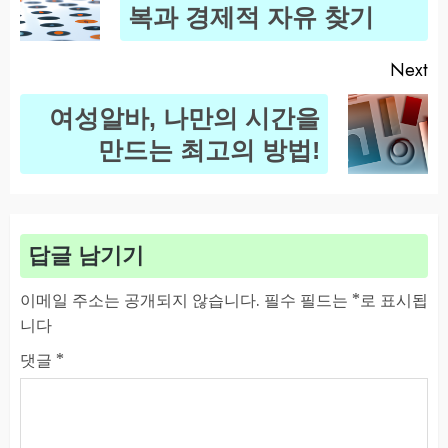
복과 경제적 자유 찾기
po
Next
여성알바, 나만의 시간을
Next
만드는 최고의 방법!
post:
답글 남기기
이메일 주소는 공개되지 않습니다.
필수 필드는
*
로 표시됩
니다
댓글
*