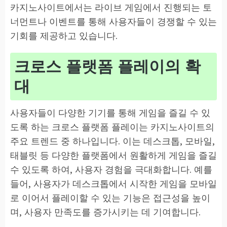
카지노사이트에서는 라이브 게임에서 진행되는 토
너먼트나 이벤트를 통해 사용자들이 경쟁할 수 있는
기회를 제공하고 있습니다.
크로스 플랫폼 플레이의 확
대
사용자들이 다양한 기기를 통해 게임을 즐길 수 있
도록 하는 크로스 플랫폼 플레이는 카지노사이트의
주요 트렌드 중 하나입니다. 이는 데스크톱, 모바일,
태블릿 등 다양한 플랫폼에서 원활하게 게임을 즐길
수 있도록 하여, 사용자 경험을 극대화합니다. 예를
들어, 사용자가 데스크톱에서 시작한 게임을 모바일
로 이어서 플레이할 수 있는 기능은 접근성을 높이
며, 사용자 만족도를 증가시키는 데 기여합니다.