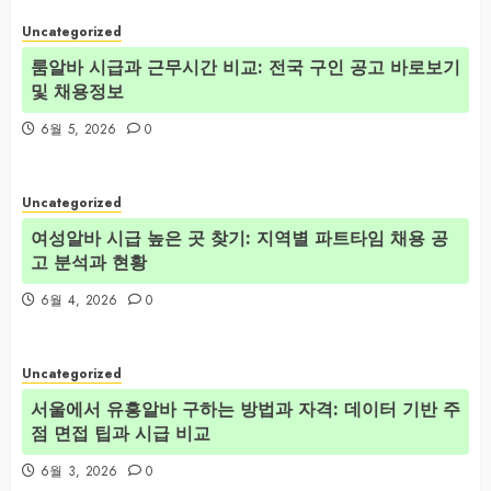
Uncategorized
룸알바 시급과 근무시간 비교: 전국 구인 공고 바로보기
및 채용정보
6월 5, 2026
0
Uncategorized
여성알바 시급 높은 곳 찾기: 지역별 파트타임 채용 공
고 분석과 현황
6월 4, 2026
0
Uncategorized
서울에서 유흥알바 구하는 방법과 자격: 데이터 기반 주
점 면접 팁과 시급 비교
6월 3, 2026
0