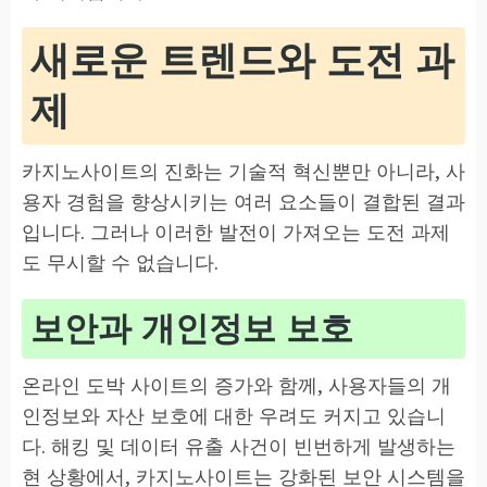
새로운 트렌드와 도전 과
제
카지노사이트의 진화는 기술적 혁신뿐만 아니라, 사
용자 경험을 향상시키는 여러 요소들이 결합된 결과
입니다. 그러나 이러한 발전이 가져오는 도전 과제
도 무시할 수 없습니다.
보안과 개인정보 보호
온라인 도박 사이트의 증가와 함께, 사용자들의 개
인정보와 자산 보호에 대한 우려도 커지고 있습니
다. 해킹 및 데이터 유출 사건이 빈번하게 발생하는
현 상황에서, 카지노사이트는 강화된 보안 시스템을