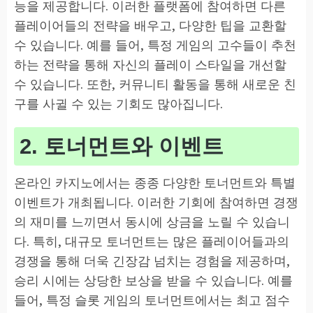
능을 제공합니다. 이러한 플랫폼에 참여하면 다른
플레이어들의 전략을 배우고, 다양한 팁을 교환할
수 있습니다. 예를 들어, 특정 게임의 고수들이 추천
하는 전략을 통해 자신의 플레이 스타일을 개선할
수 있습니다. 또한, 커뮤니티 활동을 통해 새로운 친
구를 사귈 수 있는 기회도 많아집니다.
2. 토너먼트와 이벤트
온라인 카지노에서는 종종 다양한 토너먼트와 특별
이벤트가 개최됩니다. 이러한 기회에 참여하면 경쟁
의 재미를 느끼면서 동시에 상금을 노릴 수 있습니
다. 특히, 대규모 토너먼트는 많은 플레이어들과의
경쟁을 통해 더욱 긴장감 넘치는 경험을 제공하며,
승리 시에는 상당한 보상을 받을 수 있습니다. 예를
들어, 특정 슬롯 게임의 토너먼트에서는 최고 점수