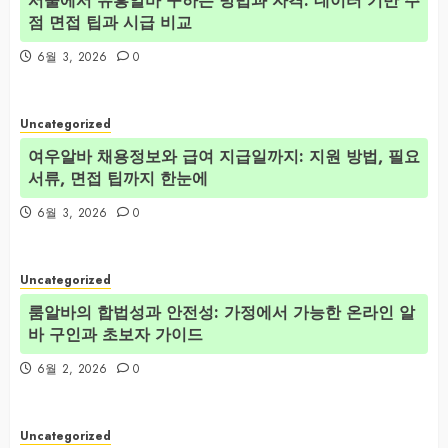
서울에서 유흥알바 구하는 방법과 자격: 데이터 기반 주
점 면접 팁과 시급 비교
6월 3, 2026
0
Uncategorized
여우알바 채용정보와 급여 지급일까지: 지원 방법, 필요
서류, 면접 팁까지 한눈에
6월 3, 2026
0
Uncategorized
룸알바의 합법성과 안전성: 가정에서 가능한 온라인 알
바 구인과 초보자 가이드
6월 2, 2026
0
Uncategorized