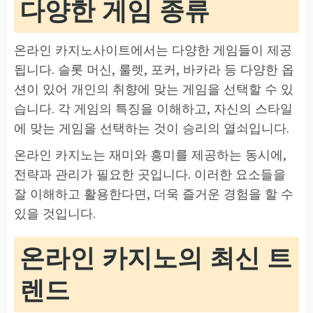
다양한 게임 종류
온라인 카지노사이트에서는 다양한 게임들이 제공
됩니다. 슬롯 머신, 룰렛, 포커, 바카라 등 다양한 옵
션이 있어 개인의 취향에 맞는 게임을 선택할 수 있
습니다. 각 게임의 특징을 이해하고, 자신의 스타일
에 맞는 게임을 선택하는 것이 승리의 열쇠입니다.
온라인 카지노는 재미와 흥미를 제공하는 동시에,
전략과 관리가 필요한 곳입니다. 이러한 요소들을
잘 이해하고 활용한다면, 더욱 즐거운 경험을 할 수
있을 것입니다.
온라인 카지노의 최신 트
렌드