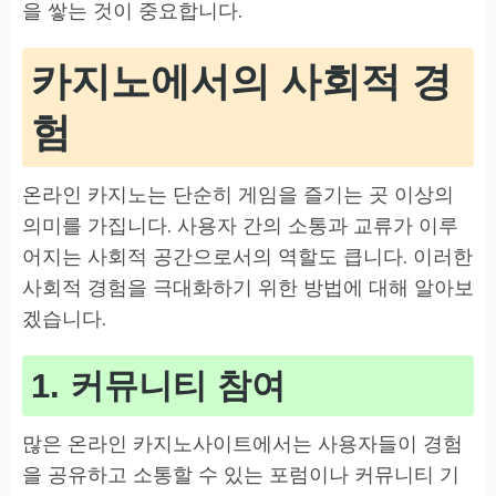
을 쌓는 것이 중요합니다.
카지노에서의 사회적 경
험
온라인 카지노는 단순히 게임을 즐기는 곳 이상의
의미를 가집니다. 사용자 간의 소통과 교류가 이루
어지는 사회적 공간으로서의 역할도 큽니다. 이러한
사회적 경험을 극대화하기 위한 방법에 대해 알아보
겠습니다.
1. 커뮤니티 참여
많은 온라인 카지노사이트에서는 사용자들이 경험
을 공유하고 소통할 수 있는 포럼이나 커뮤니티 기