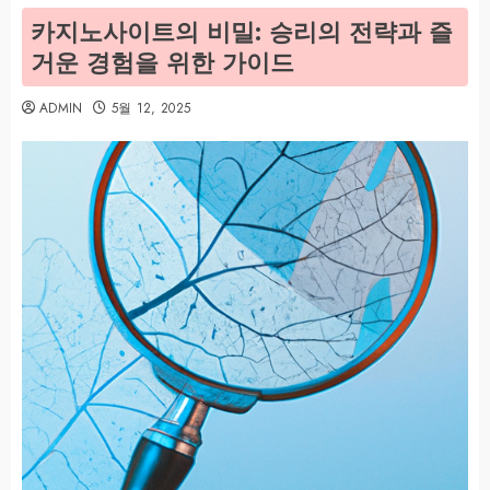
카지노사이트의 비밀: 승리의 전략과 즐
거운 경험을 위한 가이드
ADMIN
5월 12, 2025