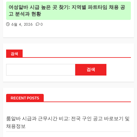
여성알바 시급 높은 곳 찾기: 지역별 파트타임 채용 공
고 분석과 현황
6월 4, 2026
0
검색
검색
RECENT POSTS
룸알바 시급과 근무시간 비교: 전국 구인 공고 바로보기 및
채용정보