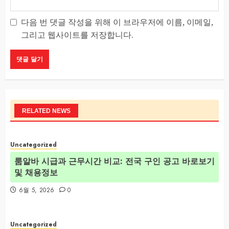
다음 번 댓글 작성을 위해 이 브라우저에 이름, 이메일,
그리고 웹사이트를 저장합니다.
RELATED NEWS
Uncategorized
룸알바 시급과 근무시간 비교: 전국 구인 공고 바로보기
및 채용정보
6월 5, 2026
0
Uncategorized