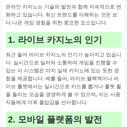
온라인 카지노는 기술의 발전과 함께 지속적으로 변
화하고 있습니다. 최신 트렌드를 이해하는 것은 보
다 나은 게임 경험을 위한 중요한 요소입니다.
1. 라이브 카지노의 인기
최근 들어 라이브 카지노의 인기가 높아지고 있습니
다. 실시간으로 딜러와 소통하며 게임을 진행할 수
있는 이 시스템은 마치 실제 카지노에 있는 듯한 경
험을 제공합니다. 예를 들어, 라이브 블랙잭이나 라
이브 룰렛에서는 실시간으로 카드를 뽑거나 룰렛 휠
을 돌리는 모습을 생생하게 볼 수 있으며, 이는 사용
자들에게 더욱 몰입감을 선사합니다.
2. 모바일 플랫폼의 발전