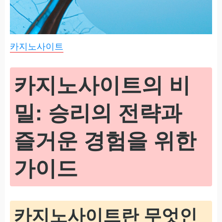
카지노사이트
카지노사이트의 비
밀: 승리의 전략과
즐거운 경험을 위한
가이드
카지노사이트란 무엇인