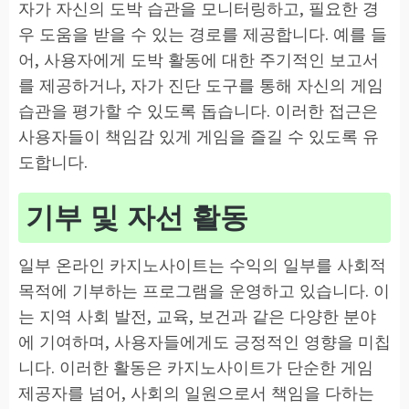
자가 자신의 도박 습관을 모니터링하고, 필요한 경
우 도움을 받을 수 있는 경로를 제공합니다. 예를 들
어, 사용자에게 도박 활동에 대한 주기적인 보고서
를 제공하거나, 자가 진단 도구를 통해 자신의 게임
습관을 평가할 수 있도록 돕습니다. 이러한 접근은
사용자들이 책임감 있게 게임을 즐길 수 있도록 유
도합니다.
기부 및 자선 활동
일부 온라인 카지노사이트는 수익의 일부를 사회적
목적에 기부하는 프로그램을 운영하고 있습니다. 이
는 지역 사회 발전, 교육, 보건과 같은 다양한 분야
에 기여하며, 사용자들에게도 긍정적인 영향을 미칩
니다. 이러한 활동은 카지노사이트가 단순한 게임
제공자를 넘어, 사회의 일원으로서 책임을 다하는