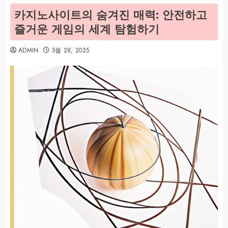
카지노사이트의 숨겨진 매력: 안전하고
즐거운 게임의 세계 탐험하기
ADMIN
5월 28, 2025