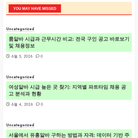
YOU MAY HAVE MISSED
Uncategorized
룸알바 시급과 근무시간 비교: 전국 구인 공고 바로보기
및 채용정보
6월 5, 2026
0
Uncategorized
여성알바 시급 높은 곳 찾기: 지역별 파트타임 채용 공
고 분석과 현황
6월 4, 2026
0
Uncategorized
서울에서 유흥알바 구하는 방법과 자격: 데이터 기반 주