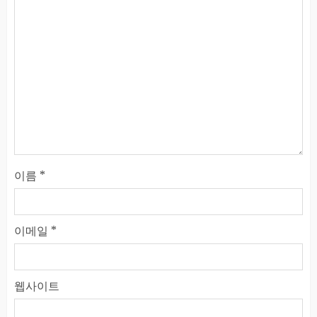
이름
*
이메일
*
웹사이트