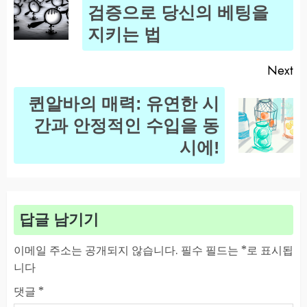
Pr
검증으로 당신의 베팅을
po
지키는 법
Next
퀸알바의 매력: 유연한 시
Next
간과 안정적인 수입을 동
post:
시에!
답글 남기기
이메일 주소는 공개되지 않습니다.
필수 필드는
*
로 표시됩
니다
댓글
*