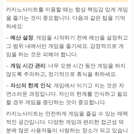
카지노사이트를 이용할 때는 항상 책임감 있게 게임
을 즐기는 것이 중요합니다. 다음과 같은 팁을 기억
하세요:
–
예산 설정
: 게임을 시작하기 전에 예산을 설정하고
그 범위 내에서만 게임을 즐기세요. 감정적으로 게
임을 하는 것은 피해야 합니다.
–
게임 시간 관리
: 너무 오랜 시간 동안 게임을 하지
않도록 주의하고, 정기적으로 휴식을 취하세요.
–
자신의 한계 인식
: 게임에서 이기고 지는 것은 자
연스러운 과정입니다. 자신의 한계를 인식하고 필요
할 경우 게임을 중단하는 것이 중요합니다.
카지노사이트는 안전하게 게임을 즐길 수 있는 매력
적인 공간입니다. 다양한 게임과 편리한 접근성 덕
분에 많은 사용자들이 사랑하는 장소가 되고 있습니