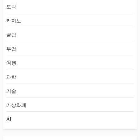
도박
카지노
꿀팁
부업
여행
과학
기술
가상화폐
AI