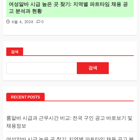
여성알바 시급 높은 곳 찾기: 지역별 파트타임 채용 공
고 분석과 현황
6월 4, 2026
0
검색
검색
RECENT POSTS
룸알바 시급과 근무시간 비교: 전국 구인 공고 바로보기 및
채용정보
여성알바 시급 높은 곳 찾기: 지역별 파트타임 채용 공고 분