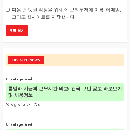
다음 번 댓글 작성을 위해 이 브라우저에 이름, 이메일,
그리고 웹사이트를 저장합니다.
RELATED NEWS
Uncategorized
룸알바 시급과 근무시간 비교: 전국 구인 공고 바로보기
및 채용정보
6월 5, 2026
0
Uncategorized