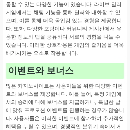
통할 수 있는 다양한 기능이 있습니다. 라이브 딜러
게임에서는 채팅 기능을 통해 딜러와 대화할 수 있
으며, 이를 통해 더욱 몰입감 있는 경험을 제공합니
다. 또한, 다양한 포럼이나 커뮤니티 게시판에서 유
용한 정보와 팁을 공유하며 서로의 경험을 나눌 수
있습니다. 이러한 상호작용은 게임의 즐거움을 더욱
배가시키는 요소로 작용합니다.
이벤트와 보너스
많은 카지노사이트는 사용자들을 위한 다양한 이벤
트와 보너스를 제공합니다. 예를 들어, 특정 게임에
서의 승리에 대해 보너스를 지급하거나, 특별한 날
에 맞춰 프로모션 이벤트를 진행하는 경우가 많습니
다. 사용자들은 이러한 이벤트에 참가하여 추가적인
혜택을 누릴 수 있으며, 경쟁적인 분위기 속에서 게