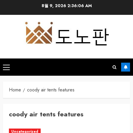
Skip
8월 9, 2026
2:36:06 AM
to
content
Primary
Menu
Home
coody air tents features
coody air tents features
Uncategorized